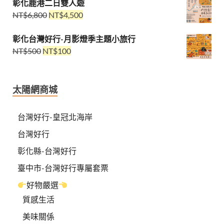
彰化鹿港二日雙人遊
NT$
6,800
NT$
4,500
彰化台灣好行-月影燈季主題小旅行
NT$
500
NT$
100
太陽網商城
台灣好行-皇冠北海岸
台灣好行
彰化縣-台灣好行
臺中市-台灣好行專屬套票
好物嚴選
質感生活
美味關係