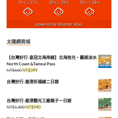
31
/ 27
32
/ 29
35
/ 28
°C
°C
°C
°C
°C
°C
powered by
Weather Atlas
太陽網商城
【台灣好行-皇冠北海岸線】北海拾光・藝遊淡水
North Coast &Tamsui Pass
NT$
660
NT$
399
台灣好行-鹿港祈福線二日遊
台灣好行-鹿港觀光工廠親子一日遊
NT$
1,400
NT$
990