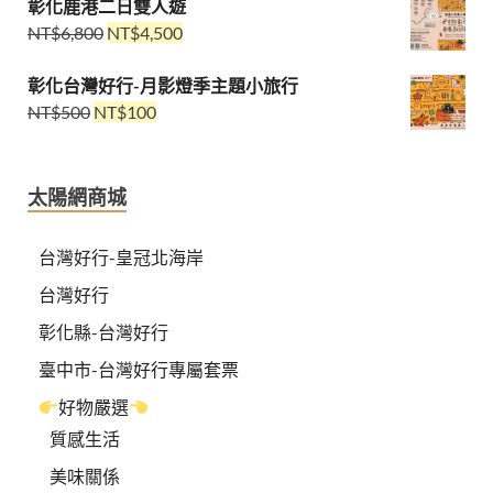
彰化鹿港二日雙人遊
NT$
6,800
NT$
4,500
彰化台灣好行-月影燈季主題小旅行
NT$
500
NT$
100
太陽網商城
台灣好行-皇冠北海岸
台灣好行
彰化縣-台灣好行
臺中市-台灣好行專屬套票
好物嚴選
質感生活
美味關係