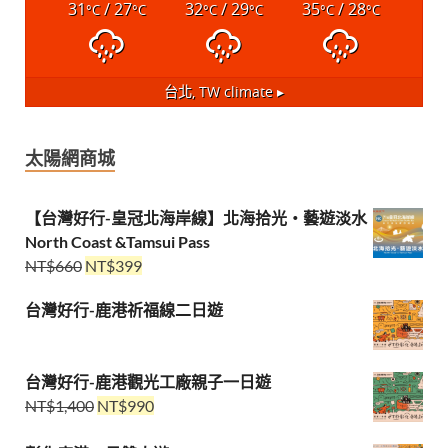
31
/ 27
32
/ 29
35
/ 28
°C
°C
°C
°C
°C
°C
台北, TW
climate ▸
太陽網商城
【台灣好行-皇冠北海岸線】北海拾光・藝遊淡水
North Coast &Tamsui Pass
NT$
660
NT$
399
台灣好行-鹿港祈福線二日遊
台灣好行-鹿港觀光工廠親子一日遊
NT$
1,400
NT$
990