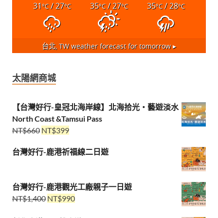
31
/ 27
35
/ 27
35
/ 28
°C
°C
°C
°C
°C
°C
台北, TW
weather forecast for tomorrow ▸
太陽網商城
【台灣好行-皇冠北海岸線】北海拾光・藝遊淡水
North Coast &Tamsui Pass
NT$
660
NT$
399
台灣好行-鹿港祈福線二日遊
台灣好行-鹿港觀光工廠親子一日遊
NT$
1,400
NT$
990