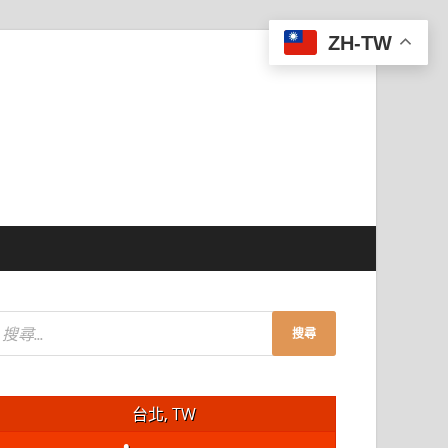
ZH-TW
台北, TW