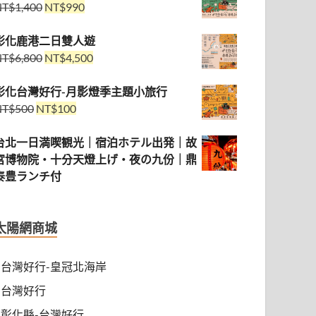
NT$
1,400
NT$
990
彰化鹿港二日雙人遊
NT$
6,800
NT$
4,500
彰化台灣好行-月影燈季主題小旅行
NT$
500
NT$
100
台北一日満喫観光｜宿泊ホテル出発｜故
宮博物院・十分天燈上げ・夜の九份｜鼎
泰豊ランチ付
太陽網商城
台灣好行-皇冠北海岸
台灣好行
彰化縣-台灣好行