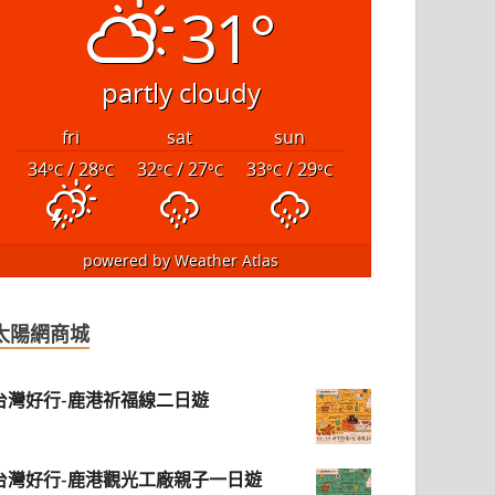
31°
partly cloudy
fri
sat
sun
34
/ 28
32
/ 27
33
/ 29
°C
°C
°C
°C
°C
°C
powered by
Weather Atlas
太陽網商城
台灣好行-鹿港祈福線二日遊
台灣好行-鹿港觀光工廠親子一日遊