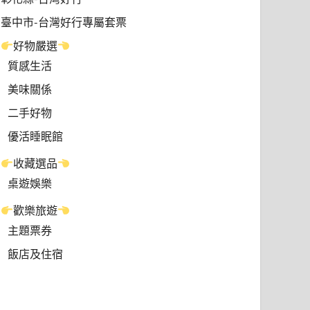
臺中市-台灣好行專屬套票
好物嚴選
質感生活
美味關係
二手好物
優活睡眠館
收藏選品
桌遊娛樂
歡樂旅遊
主題票券
飯店及住宿