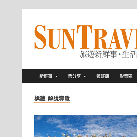
新鮮事
樂分享
報好康
影音區
標籤:
解說導覽