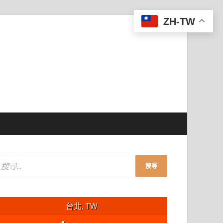
ZH-TW
台北, TW