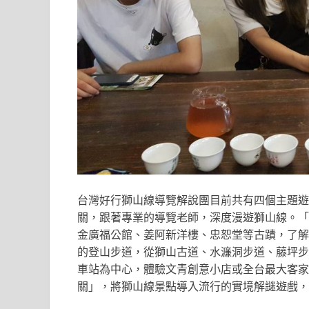
台灣好行獅山線導覽解說團目前共有四個主題遊
關，跟著專業的導覽老師，深度漫遊獅山線。「
金廣福公館、姜阿新洋樓、忠恕堂等古蹟，了解
的登山步道，從獅山古道、水濂洞步道、藤坪步
車站為中心，體驗文青創意小店或全台最大客家
關」，將獅山線景點導入流行的實境解謎遊戲，