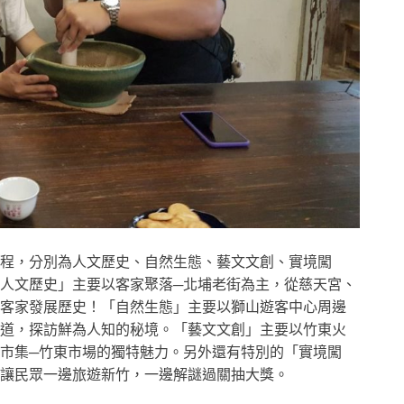
程，分別為人文歷史、自然生態、藝文文創、實境闖
人文歷史」主要以客家聚落─北埔老街為主，從慈天宮、
客家發展歷史！「自然生態」主要以獅山遊客中心周邊
道，探訪鮮為人知的秘境。「藝文文創」主要以竹東火
市集─竹東市場的獨特魅力。另外還有特別的「實境闖
讓民眾一邊旅遊新竹，一邊解謎過關抽大獎。