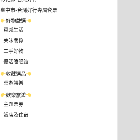
臺中市-台灣好行專屬套票
好物嚴選
質感生活
美味關係
二手好物
優活睡眠館
收藏選品
桌遊娛樂
歡樂旅遊
主題票券
飯店及住宿