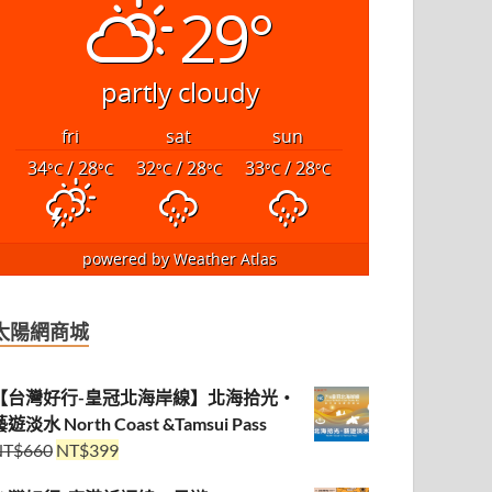
29°
partly cloudy
fri
sat
sun
34
/ 28
32
/ 28
33
/ 28
°C
°C
°C
°C
°C
°C
powered by
Weather Atlas
太陽網商城
【台灣好行-皇冠北海岸線】北海拾光・
遊淡水 North Coast &Tamsui Pass
NT$
660
NT$
399