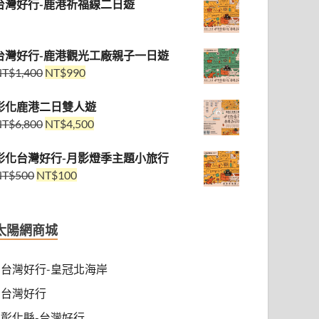
台灣好行-鹿港祈福線二日遊
台灣好行-鹿港觀光工廠親子一日遊
NT$
1,400
NT$
990
彰化鹿港二日雙人遊
NT$
6,800
NT$
4,500
彰化台灣好行-月影燈季主題小旅行
NT$
500
NT$
100
太陽網商城
台灣好行-皇冠北海岸
台灣好行
彰化縣-台灣好行