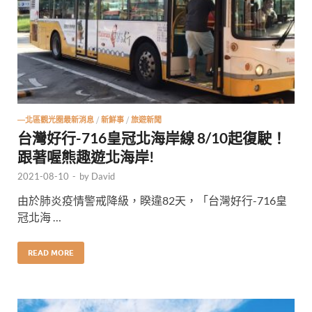
—北區觀光圈最新消息
/
新鮮事
/
旅遊新聞
台灣好行-716皇冠北海岸線 8/10起復駛！
跟著喔熊趣遊北海岸!
2021-08-10
-
by
David
由於肺炎疫情警戒降級，睽違82天，「台灣好行-716皇
冠北海 …
READ MORE