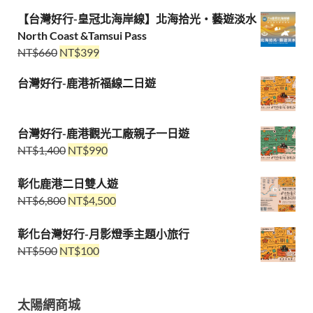
【台灣好行-皇冠北海岸線】北海拾光・藝遊淡水
North Coast &Tamsui Pass
NT$
660
NT$
399
台灣好行-鹿港祈福線二日遊
台灣好行-鹿港觀光工廠親子一日遊
NT$
1,400
NT$
990
彰化鹿港二日雙人遊
NT$
6,800
NT$
4,500
彰化台灣好行-月影燈季主題小旅行
NT$
500
NT$
100
太陽網商城