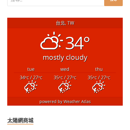
台北, TW
34°
mostly cloudy
tue
wed
thu
34
/ 27
35
/ 27
35
/ 27
°C
°C
°C
°C
°C
°C
powered by
Weather Atlas
太陽網商城