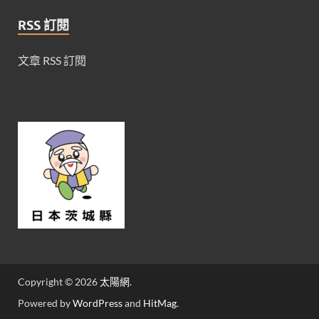
RSS 訂閱
文章 RSS 訂閱
Copyright © 2026
太陽網
.
Powered by
WordPress
and
HitMag
.