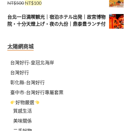
NT$
500
NT$
100
台北一日満喫観光｜宿泊ホテル出発｜故宮博物
院・十分天燈上げ・夜の九份｜鼎泰豊ランチ付
太陽網商城
台灣好行-皇冠北海岸
台灣好行
彰化縣-台灣好行
臺中市-台灣好行專屬套票
好物嚴選
質感生活
美味關係
二手好物