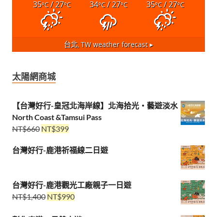
35
/ 27
34
/ 27
35
/ 27
°C
°C
°C
°C
°C
°C
台北, TW
weather forecast ▸
太陽網商城
【台灣好行-皇冠北海岸線】北海拾光・藝遊淡水
North Coast &Tamsui Pass
NT$
660
NT$
399
台灣好行-鹿港祈福線二日遊
台灣好行-鹿港觀光工廠親子一日遊
NT$
1,400
NT$
990