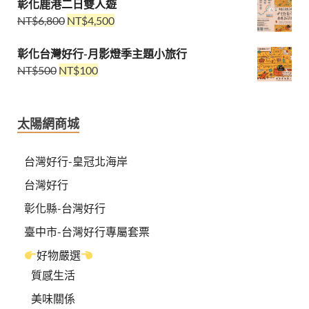
彰化鹿港二日雙人遊
NT$
6,800
NT$
4,500
彰化台灣好行-月影燈季主題小旅行
NT$
500
NT$
100
太陽網商城
台灣好行-皇冠北海岸
台灣好行
彰化縣-台灣好行
臺中市-台灣好行專屬套票
好物嚴選
質感生活
美味關係