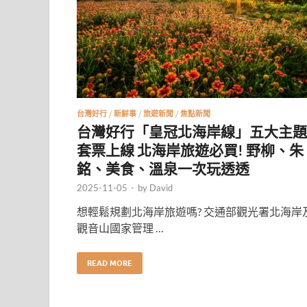
台灣好行
/
新鮮事
/
旅遊新聞
/
焦點新聞
台灣好行「皇冠北海岸線」五大主題
套票上線 北海岸旅遊必買! 野柳、朱
銘、美食、溫泉一次玩透透
2025-11-05
-
by
David
想輕鬆規劃北海岸旅遊嗎? 交通部觀光署北海岸
觀音山國家管理 …
READ MORE