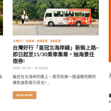
台灣好行
/
新鮮事
/
旅遊新聞
/
焦點新聞
台灣好行「皇冠北海岸線」新裝上路~
即日起至11/30乘車集章，抽海景住
宿券!
2025-10-24
-
by
David
及
最近在北海岸的路上，是否有被一道溫暖亮眼的
橘色身影吸引目光? …
藝
READ MORE