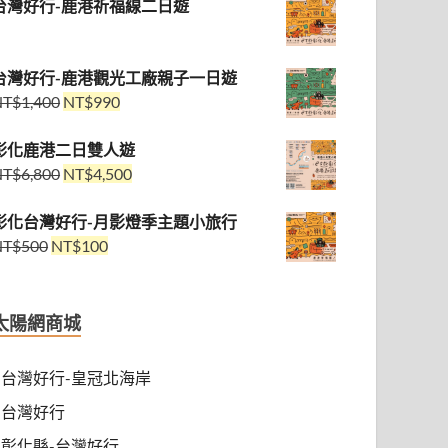
台灣好行-鹿港祈福線二日遊
台灣好行-鹿港觀光工廠親子一日遊
NT$
1,400
NT$
990
彰化鹿港二日雙人遊
NT$
6,800
NT$
4,500
彰化台灣好行-月影燈季主題小旅行
NT$
500
NT$
100
太陽網商城
台灣好行-皇冠北海岸
台灣好行
彰化縣-台灣好行