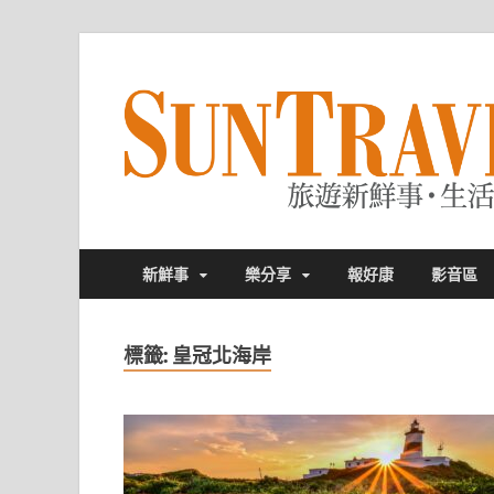
新鮮事
樂分享
報好康
影音區
標籤:
皇冠北海岸