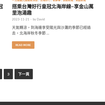
—北區觀光圈最新消息
/
台灣好行
/
新鮮事
/
旅遊新聞
/
焦點新聞
冠
搭乘台灣好行皇冠北海岸線~享金山萬
里泡湯趣
2023-11-21
-
by
David
天氣轉涼，到海邊享受陽光與沙灘的季節已經過
去，北海岸秋冬季節 …
READ MORE
3
下一頁