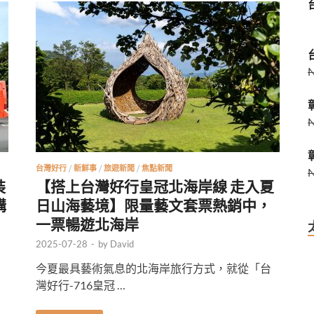
台灣好行
/
新鮮事
/
旅遊新聞
/
焦點新聞
裝
【搭上台灣好行皇冠北海岸線 走入夏
購
日山海藝境】限量藝文套票熱銷中，
一票暢遊北海岸
2025-07-28
-
by
David
今夏最具藝術氣息的北海岸旅行方式，就從「台
灣好行-716皇冠 …