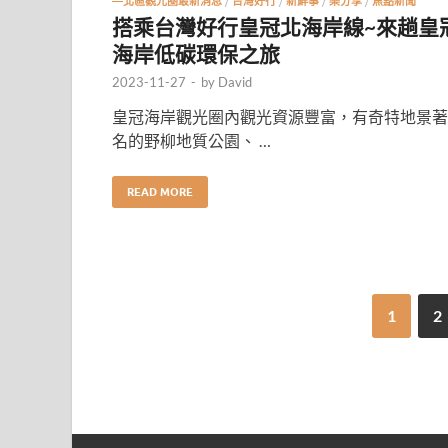
—北區觀光圈最新消息
/
台灣好行
/
新鮮事
/
樂分享
/
焦點新聞
搭乘台灣好行皇冠北海岸線~來趟皇
海岸低碳環保之旅
2023-11-27
-
by
David
皇冠海岸觀光圈內觀光資源豐富，有奇特地景著
名的野柳地質公園、 …
READ MORE
1
2