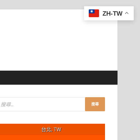
ZH-TW
台北, TW