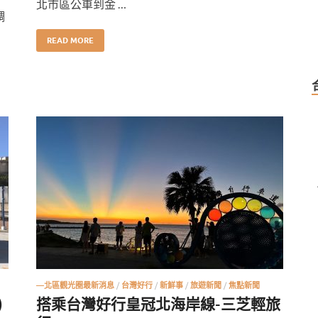
北市區公車到金 …
調
READ MORE
—北區觀光圈最新消息
/
台灣好行
/
新鮮事
/
旅遊新聞
/
焦點新聞
)
搭乘台灣好行皇冠北海岸線-三芝輕旅