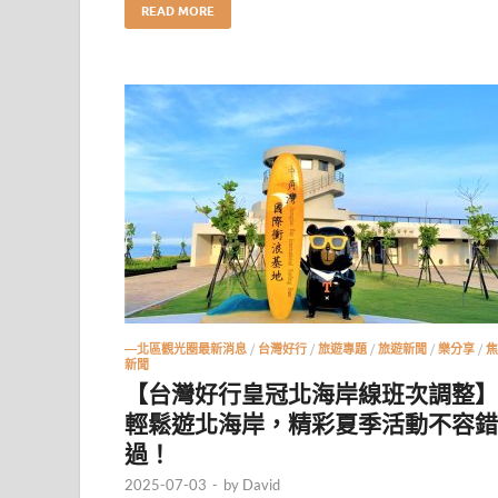
READ MORE
—北區觀光圈最新消息
/
台灣好行
/
旅遊專題
/
旅遊新聞
/
樂分享
/
焦
新聞
【台灣好行皇冠北海岸線班次調整】
輕鬆遊北海岸，精彩夏季活動不容錯
過！
2025-07-03
-
by
David