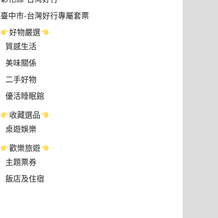
臺中市-台灣好行專屬套票
好物嚴選
質感生活
美味關係
二手好物
優活睡眠館
收藏選品
桌遊娛樂
歡樂旅遊
主題票券
飯店及住宿