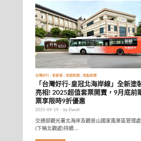
台灣好行
/
新鮮事
/
旅遊新聞
/
焦點新聞
「台灣好行-皇冠北海岸線」全新塗
亮相! 2025超值套票開賣，9月底前
票享限時9折優惠
2025-09-19
-
by
David
交通部觀光署北海岸及觀音山國家風景區管理處
(下稱北觀處)持續 …