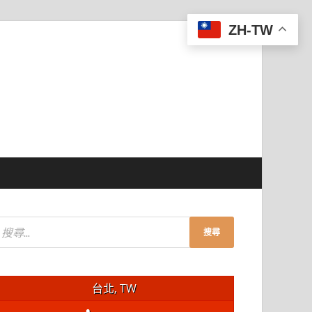
ZH-TW
台北, TW