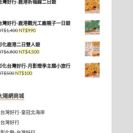
台灣好行-鹿港祈福線二日遊
台灣好行-鹿港觀光工廠親子一日遊
NT$
1,400
NT$
990
彰化鹿港二日雙人遊
NT$
6,800
NT$
4,500
彰化台灣好行-月影燈季主題小旅行
NT$
500
NT$
100
太陽網商城
台灣好行-皇冠北海岸
台灣好行
彰化縣-台灣好行