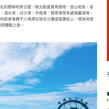
名的野柳地質公園、極北點富貴角燈塔、金山老街、金
、淺水灣、白沙灣、中角灣、翡翠灣等多處美麗海灣，
內就會堆積不少海漂垃圾在沙灘或是礁岩上，想為地球
環保體驗之旅。
藝