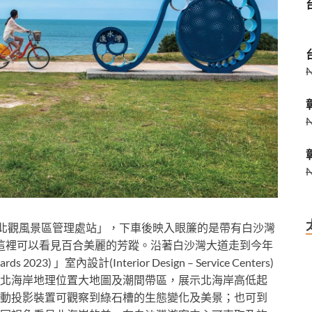
「北觀風景區管理處站」，下車後映入眼簾的是帶有白沙灣
在這裡可以看見百合美麗的芳蹤。沿著白沙灣大道走到今年
023) 」室內設計(Interior Design – Service Centers)
北海岸地理位置大地圖及潮間帶區，展示北海岸高低起
動投影裝置可觀察到綠石槽的生態變化及美景；也可到