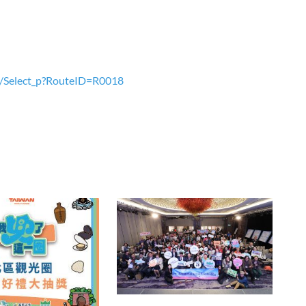
e/Select_p?RouteID=R0018