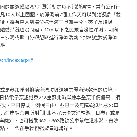
同的旅遊體驗嗎? 淨灘活動是項不錯的選擇，常有公司行
凡10人以上團體，於淨灘前7個工作天可以到北觀處「我
後，將有專人到場發送淨灘工具如手套、夾子及垃圾
體驗淨灘也沒問題，10人以下之民眾自發性淨灘，可向
白沙灣或麟山鼻遊憩區進行淨灘活動。北觀處我愛淨灘
說明
ach/index.aspx#
或是參加淨灘撿拾海漂垃圾還給美麗海灣乾淨的環境，
31日持電子票證搭乘716皇冠北海岸線享全票半價優惠，須
運冬季班次，平日停駛，例假日由中型巴士及無障礙低地板公車
北海岸線套票所附｢北北基好玩卡交通暢遊一日券」或是
岸線外，也可搭乘862、863路線公車前往淺水灣、白沙
點，一票在手輕鬆暢遊皇冠海岸。