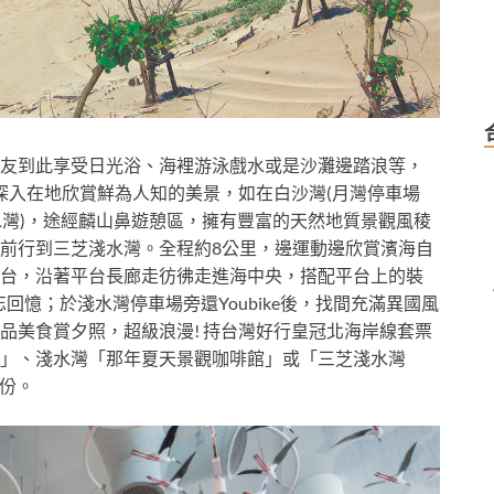
友到此享受日光浴、海裡游泳戲水或是沙灘邊踏浪等，
ke深入在地欣賞鮮為人知的美景，如在白沙灣(月灣停車場
到淺水灣)，途經麟山鼻遊憩區，擁有豐富的天然地質景觀風稜
前行到三芝淺水灣。全程約8公里，邊運動邊欣賞濱海自
台，沿著平台長廊走彷彿走進海中央，搭配平台上的裝
回憶；於淺水灣停車場旁還Youbike後，找間充滿異國風
品美食賞夕照，超級浪漫! 持台灣好行皇冠北海岸線套票
」、淺水灣「那年夏天景觀咖啡館」或「三芝淺水灣
1份。