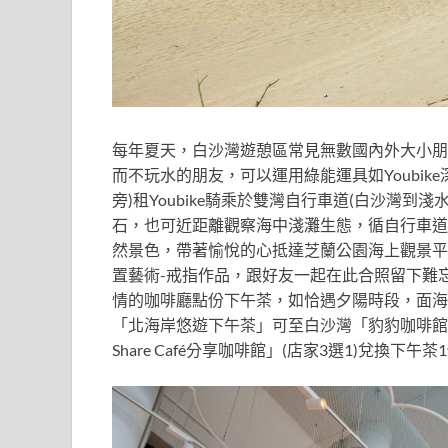
每年夏天，白沙灣遊憩區常見無數國內外大小朋
而不玩水的朋友，可以運用綠能運具如Youbi
旁)租Youbike騎乘於雙灣自行車道(白沙灣
石，也可近距離觀察海中淺灘生態，循自行車道
然景色，帶著愉悅的心抵達芝蘭公園海上觀景平
置藝術-戒指作品，跟好友一起在此合照留下難忘
情的咖啡廳點份下午茶，如恰遇夕陽時段，面海
「北海岸悠遊下午茶」可至白沙灣「豹豹咖啡館
Share Café分享咖啡館」(店家3選1)兌換下午茶