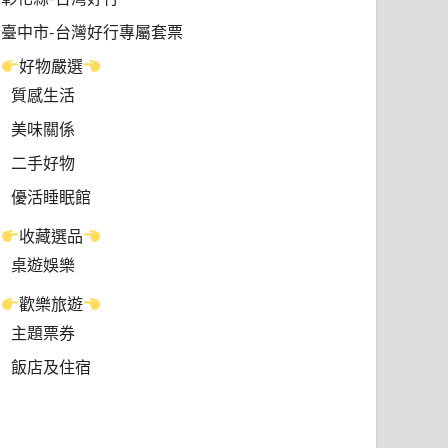
臺中市-台灣好行專屬套票
好物嚴選
質感生活
美味關係
二手好物
優活睡眠館
收藏選品
桌遊娛樂
歡樂旅遊
主題票券
飯店及住宿