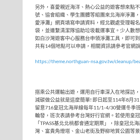
另外，喜愛親近海洋、熱心公益的遊客想來點不
號、協會組織、學生團體等組團來北海岸淨灘，
愛淨灘」網頁填寫申請資料，經北觀處受理報名
袋，並連繫清潔隊協助垃圾載運事宜。少人數想
如白沙灣遊客中心服務台申領淨灘工具，即可到
共有14個地點可以申請，相關資訊請參考官網
https://theme.northguan-nsa.gov.tw/cleanup/be
搭乘公共運輸出遊，運用自行車深入在地探訪，
減碳做公益就是這麼簡單! 即日起至114年8月
留意716皇冠北海岸線每年11/1-4/30營
輪發，班次表請參考台灣好行官網。若使用皇冠
「TPASS基北北桃都會通定期票」，除皇冠北海
灣、富貴角燈塔、金山老街及野柳地質公園等景