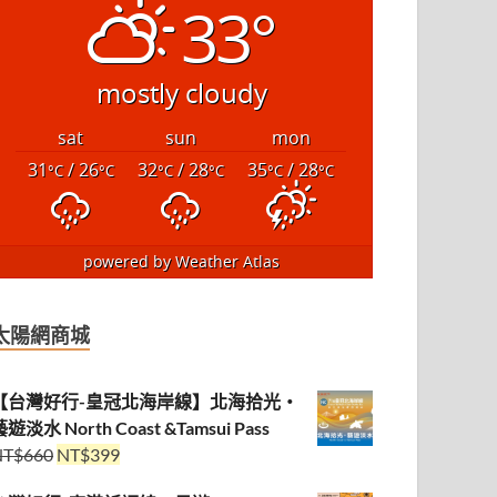
33°
mostly cloudy
sat
sun
mon
31
/ 26
32
/ 28
35
/ 28
°C
°C
°C
°C
°C
°C
powered by
Weather Atlas
太陽網商城
【台灣好行-皇冠北海岸線】北海拾光・
遊淡水 North Coast &Tamsui Pass
NT$
660
NT$
399