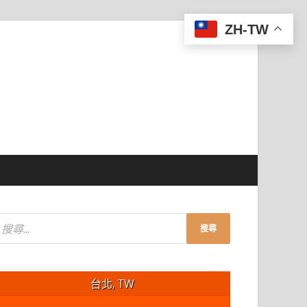
ZH-TW
台北, TW