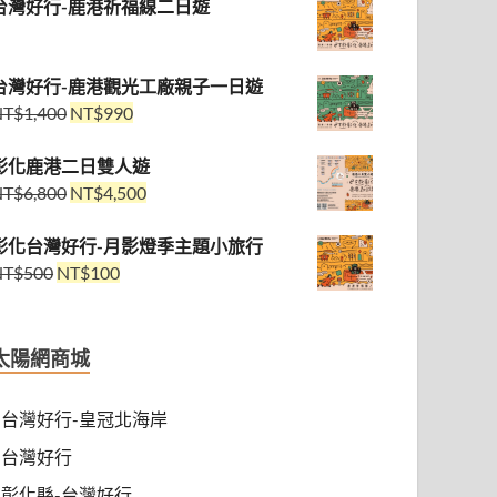
台灣好行-鹿港祈福線二日遊
台灣好行-鹿港觀光工廠親子一日遊
NT$
1,400
NT$
990
彰化鹿港二日雙人遊
NT$
6,800
NT$
4,500
彰化台灣好行-月影燈季主題小旅行
NT$
500
NT$
100
太陽網商城
台灣好行-皇冠北海岸
台灣好行
彰化縣-台灣好行