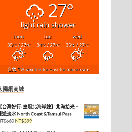
27°
light rain shower
mon
tue
wed
35
/ 27
34
/ 27
35
/ 27
°C
°C
°C
°C
°C
°C
台北, TW
weather forecast for tomorrow ▸
太陽網商城
【台灣好行-皇冠北海岸線】北海拾光・
遊淡水 North Coast &Tamsui Pass
NT$
660
NT$
399