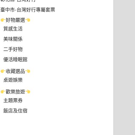
臺中市-台灣好行專屬套票
好物嚴選
質感生活
美味關係
二手好物
優活睡眠館
收藏選品
桌遊娛樂
歡樂旅遊
主題票券
飯店及住宿