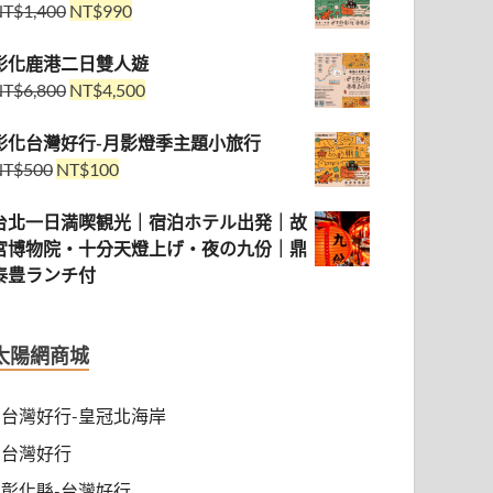
NT$
1,400
NT$
990
彰化鹿港二日雙人遊
NT$
6,800
NT$
4,500
彰化台灣好行-月影燈季主題小旅行
NT$
500
NT$
100
台北一日満喫観光｜宿泊ホテル出発｜故
宮博物院・十分天燈上げ・夜の九份｜鼎
泰豊ランチ付
太陽網商城
台灣好行-皇冠北海岸
台灣好行
彰化縣-台灣好行