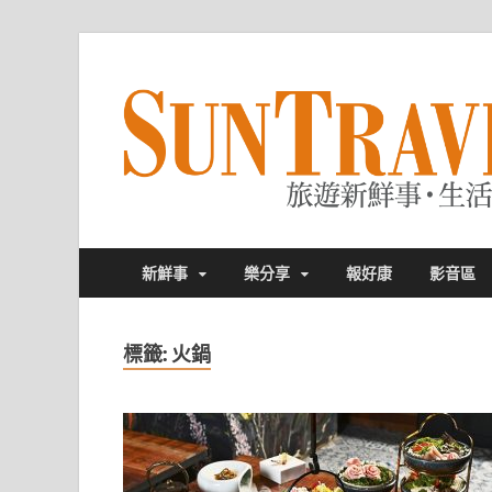
新鮮事
樂分享
報好康
影音區
標籤:
火鍋