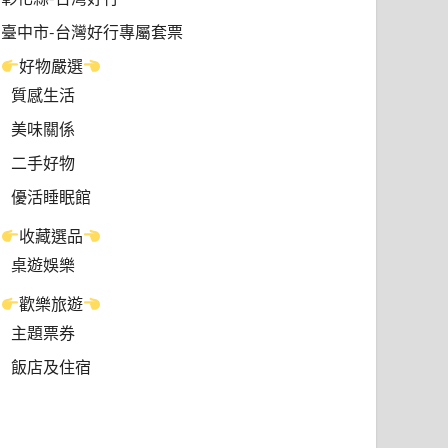
臺中市-台灣好行專屬套票
好物嚴選
質感生活
美味關係
二手好物
優活睡眠館
收藏選品
桌遊娛樂
歡樂旅遊
主題票券
飯店及住宿