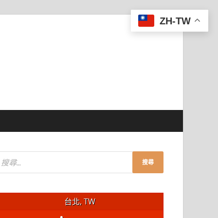
ZH-TW
台北, TW