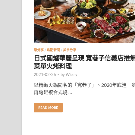
樂分享
/
焦點新聞
/
美食分享
日式圍爐華麗呈現 寬巷子信義店推
菜單火烤料理
2021-02-26
-
by
Wisely
以精緻火鍋聞名的「寬巷子」、2020年底進一
再跨足複合式燒 …
READ MORE