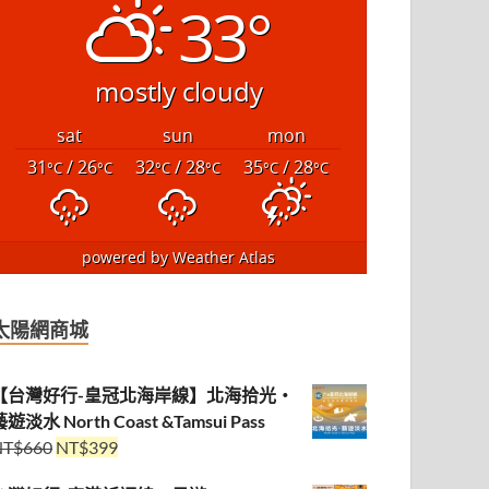
33°
mostly cloudy
sat
sun
mon
31
/ 26
32
/ 28
35
/ 28
°C
°C
°C
°C
°C
°C
powered by
Weather Atlas
太陽網商城
【台灣好行-皇冠北海岸線】北海拾光・
遊淡水 North Coast &Tamsui Pass
NT$
660
NT$
399