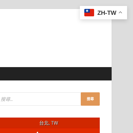
ZH-TW
台北, TW