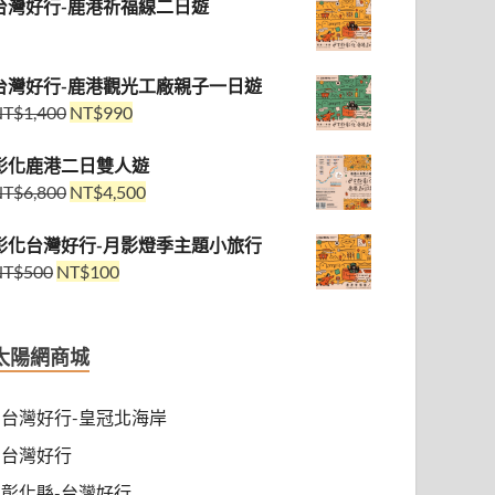
台灣好行-鹿港祈福線二日遊
台灣好行-鹿港觀光工廠親子一日遊
NT$
1,400
NT$
990
彰化鹿港二日雙人遊
NT$
6,800
NT$
4,500
彰化台灣好行-月影燈季主題小旅行
NT$
500
NT$
100
太陽網商城
台灣好行-皇冠北海岸
台灣好行
彰化縣-台灣好行