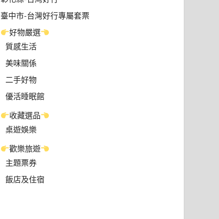
臺中市-台灣好行專屬套票
好物嚴選
質感生活
美味關係
二手好物
優活睡眠館
收藏選品
桌遊娛樂
歡樂旅遊
主題票券
飯店及住宿