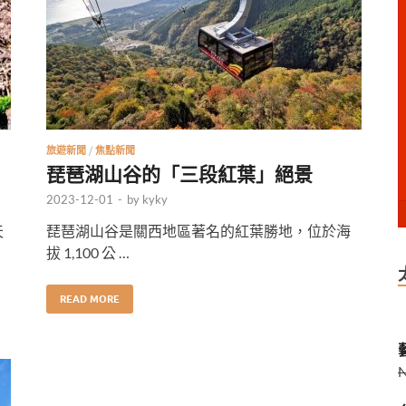
旅遊新聞
/
焦點新聞
琵琶湖山谷的「三段紅葉」絕景
2023-12-01
-
by
kyky
天
琵琶湖山谷是關西地區著名的紅葉勝地，位於海
拔 1,100 公 …
READ MORE
藝