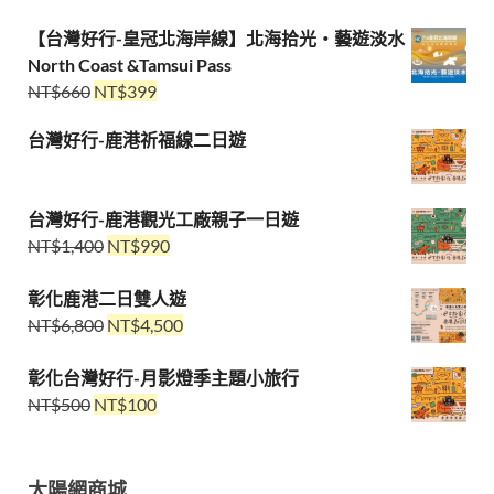
【台灣好行-皇冠北海岸線】北海拾光・藝遊淡水
North Coast &Tamsui Pass
NT$
660
NT$
399
台灣好行-鹿港祈福線二日遊
台灣好行-鹿港觀光工廠親子一日遊
NT$
1,400
NT$
990
彰化鹿港二日雙人遊
NT$
6,800
NT$
4,500
彰化台灣好行-月影燈季主題小旅行
NT$
500
NT$
100
太陽網商城