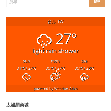
台北, TW
27°
light rain shower
sun
mon
tue
31
/ 27
35
/ 27
35
/ 28
°C
°C
°C
°C
°C
°C
powered by
Weather Atlas
太陽網商城