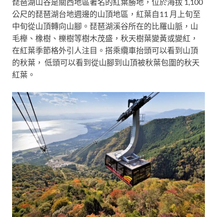
琵琶湖山谷是關西地區著名的紅葉勝地，位於海拔 1,100
公尺的琵琶湖台地週邊的山頂地區，紅葉自11 月上旬至
中旬從山頂轉向山腳。琵琶湖溪谷所在的比羅山脈，山
毛櫸、橡樹、櫟樹等樹木茂盛，秋天樹葉變黃或變紅，
在紅葉季節格外引人注目。
搭乘纜車
抬頭可以看到山頂
的秋葉，
低頭可以看到從山腳到山頂被秋葉包圍的秋天
紅葉。