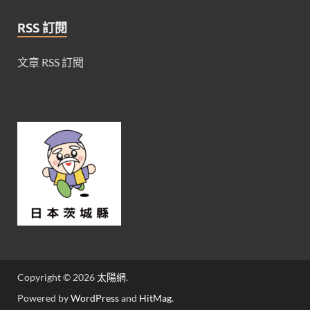
RSS 訂閱
文章 RSS 訂閱
Copyright © 2026
太陽網
.
Powered by
WordPress
and
HitMag
.