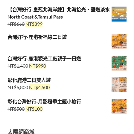
【台灣好行-皇冠北海岸線】北海拾光・藝遊淡水
North Coast &Tamsui Pass
NT$
660
NT$
399
台灣好行-鹿港祈福線二日遊
台灣好行-鹿港觀光工廠親子一日遊
NT$
1,400
NT$
990
彰化鹿港二日雙人遊
NT$
6,800
NT$
4,500
彰化台灣好行-月影燈季主題小旅行
NT$
500
NT$
100
太陽網商城