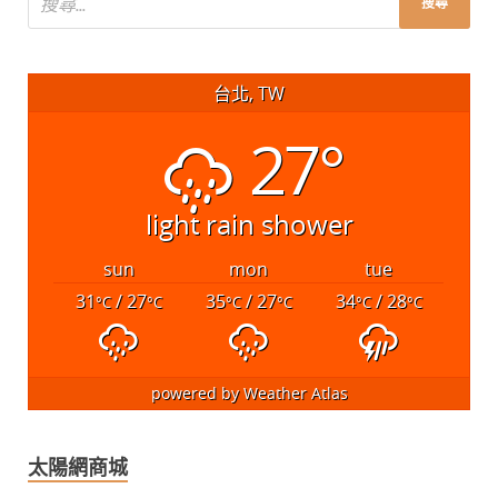
台北, TW
27°
light rain shower
sun
mon
tue
31
/ 27
35
/ 27
34
/ 28
°C
°C
°C
°C
°C
°C
powered by
Weather Atlas
太陽網商城