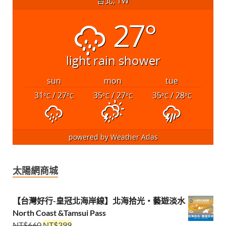
台北, TW
27°
light rain shower
sun
mon
tue
31
/ 27
35
/ 27
35
/ 28
°C
°C
°C
°C
°C
°C
powered by
Weather Atlas
太陽網商城
【台灣好行-皇冠北海岸線】北海拾光・藝遊淡水
North Coast &Tamsui Pass
NT$
660
NT$
399