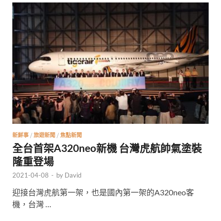
新鮮事
/
旅遊新聞
/
焦點新聞
全台首架A320neo新機 台灣虎航帥氣塗裝
隆重登場
2021-04-08
-
by
David
迎接台灣虎航第一架，也是國內第一架的A320neo客
機，台灣 …