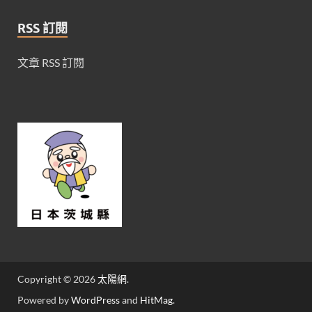
RSS 訂閱
文章 RSS 訂閱
Copyright © 2026
太陽網
.
Powered by
WordPress
and
HitMag
.