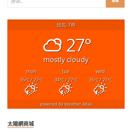
台北, TW
27°
mostly cloudy
mon
tue
wed
35
/ 27
34
/ 27
35
/ 27
°C
°C
°C
°C
°C
°C
powered by
Weather Atlas
太陽網商城