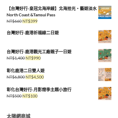
【台灣好行-皇冠北海岸線】北海拾光・藝遊淡水
North Coast &Tamsui Pass
NT$
660
NT$
399
台灣好行-鹿港祈福線二日遊
台灣好行-鹿港觀光工廠親子一日遊
NT$
1,400
NT$
990
彰化鹿港二日雙人遊
NT$
6,800
NT$
4,500
彰化台灣好行-月影燈季主題小旅行
NT$
500
NT$
100
太陽網商城