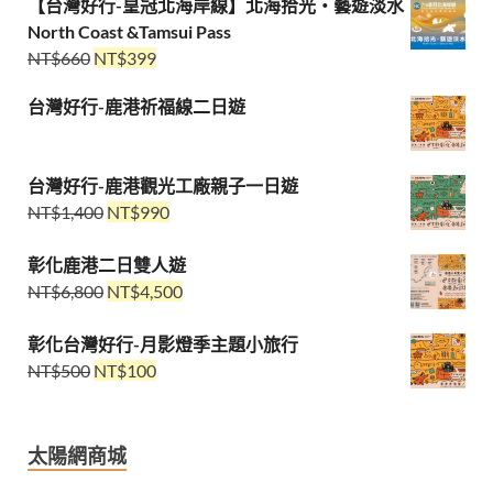
【台灣好行-皇冠北海岸線】北海拾光・藝遊淡水
North Coast &Tamsui Pass
NT$
660
NT$
399
台灣好行-鹿港祈福線二日遊
台灣好行-鹿港觀光工廠親子一日遊
NT$
1,400
NT$
990
彰化鹿港二日雙人遊
NT$
6,800
NT$
4,500
彰化台灣好行-月影燈季主題小旅行
NT$
500
NT$
100
太陽網商城