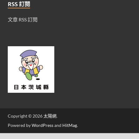
RSS 訂閱
文章 RSS 訂閱
Copyright © 2026
太陽網
.
Powered by
WordPress
and
HitMag
.