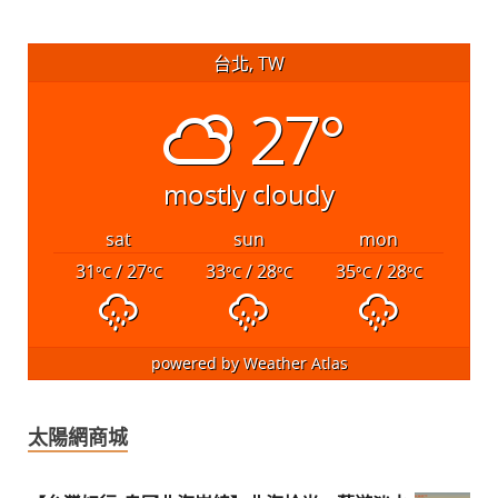
台北, TW
27°
mostly cloudy
sat
sun
mon
31
/ 27
33
/ 28
35
/ 28
°C
°C
°C
°C
°C
°C
powered by
Weather Atlas
太陽網商城