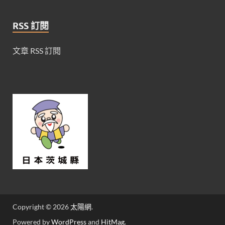
RSS 訂閱
文章 RSS 訂閱
Copyright © 2026
太陽網
.
Powered by
WordPress
and
HitMag
.