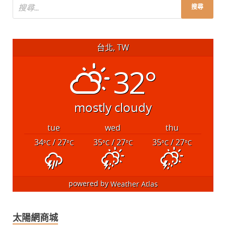
台北, TW
32°
mostly cloudy
tue
wed
thu
34
/ 27
35
/ 27
35
/ 27
°C
°C
°C
°C
°C
°C
powered by
Weather Atlas
太陽網商城