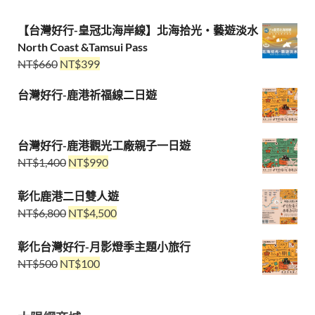
【台灣好行-皇冠北海岸線】北海拾光・藝遊淡水
North Coast &Tamsui Pass
NT$
660
NT$
399
台灣好行-鹿港祈福線二日遊
台灣好行-鹿港觀光工廠親子一日遊
NT$
1,400
NT$
990
彰化鹿港二日雙人遊
NT$
6,800
NT$
4,500
彰化台灣好行-月影燈季主題小旅行
NT$
500
NT$
100