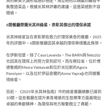
魚的鮮美烹調形成絕妙搭配，海豆粉則以細膩的鹹香平
衡整道菜品。根據米其林評審的建議，這道菜絕對不容
錯過。
6
間餐廳榮獲米其林綠星，表彰其傑出的環保承諾
米其林綠星旨在表彰那些致力於環保美食的餐廳，2025
年的評選中，6間新餐廳因其卓越的環保舉措獲此殊榮。
在伊斯坦堡，除了Casa Lavanda，The BARN與Telezzüz
也因其在環保上的努力受到認可。而在穆拉省，位於博
德魯姆的Mezra Yalıkavak和位於米拉斯的Agora
Pansiyon，以及位於伊茲密爾的Asma Yaprağı也同樣獲
得綠星。
目前，《2025年米其林指南》中的綠星餐廳總數已達到
10間。這些餐廳在提升美食場景的生態標準方面展現出
卓越的奉獻精神，為環保與地方聯繫樹立了典範。