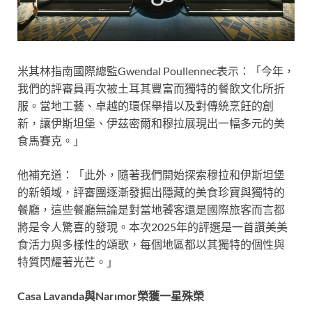
米其林指南國際總監Gwendal Poullennec表示：「今年，
我們的評審員再次被土耳其豐富而獨特的餐飲文化所折
服。當地工藝、卓越的環保舉措以及對傳統烹飪的創
新，讓伊斯坦堡、伊茲密爾和穆拉展現出一幅多元的美
食馬賽克。」
他補充道：「此外，隨著我們開始探索穆拉和伊斯坦堡
的新領域，評審團逐漸發掘出隱藏的美食珍寶與獨特的
餐廳，這些餐廳無論是對當地饕客還是國際旅客而言都
將是令人驚喜的發現。本次2025年的評選是一首讚美美
食活力與多樣性的頌歌，每個地區都以其獨特的個性與
特質閃耀著光芒。」
Casa Lavanda
與Nar
ı
mor
榮獲一星殊榮