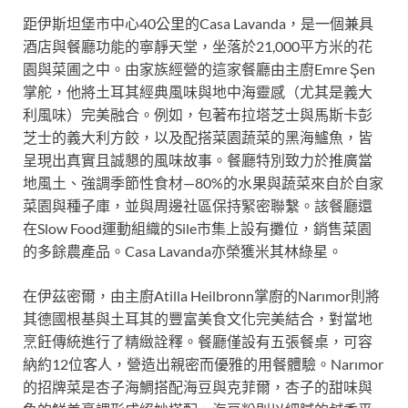
距伊斯坦堡市中心40公里的Casa Lavanda，是一個兼具
酒店與餐廳功能的寧靜天堂，坐落於21,000平方米的花
園與菜圃之中。由家族經營的這家餐廳由主廚Emre Şen
掌舵，他將土耳其經典風味與地中海靈感（尤其是義大
利風味）完美融合。例如，包著布拉塔芝士與馬斯卡彭
芝士的義大利方餃，以及配搭菜園蔬菜的黑海鱸魚，皆
呈現出真實且誠懇的風味故事。餐廳特別致力於推廣當
地風土、強調季節性食材—80%的水果與蔬菜來自於自家
菜園與種子庫，並與周邊社區保持緊密聯繫。該餐廳還
在Slow Food運動組織的Sile市集上設有攤位，銷售菜園
的多餘農產品。Casa Lavanda亦榮獲米其林綠星。
在伊茲密爾，由主廚Atilla Heilbronn掌廚的Narımor則將
其德國根基與土耳其的豐富美食文化完美結合，對當地
烹飪傳統進行了精緻詮釋。餐廳僅設有五張餐桌，可容
納約12位客人，營造出親密而優雅的用餐體驗。Narımor
的招牌菜是杏子海鯛搭配海豆與克菲爾，杏子的甜味與