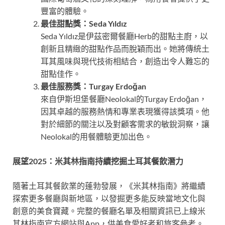
豐富的體驗。
最佳甜點獎：Seda Y
ı
ld
ı
z
Seda Yıldız是伊茲密爾餐廳Herb的甜點主廚，以
創新且精緻的甜點作品而脫穎而出。她將傳統土
耳其風味與現代技術相結合，創造出令人難忘的
甜點佳作。
最佳服務獎：Turgay Erdo
ğ
an
來自伊斯坦堡餐廳Neolokal的Turgay Erdoğan，
因其卓越的服務熱情和專業表現獲得該獎項。他
對於細節的關注以及對顧客需求的敏銳洞察，讓
Neolokal的用餐體驗更加出色。
展望2025：米其林指南持續挖掘土耳其餐飲潛力
隨著土耳其餐飲業的蓬勃發展，《米其林指南》將繼續
探索更多餐廳與新地區，以發掘更多能反映當地文化與
創意的美食寶藏。完整的餐廳名單及相關資訊已上線米
其林指南官方網站與App，供美食愛好者和旅客參考。