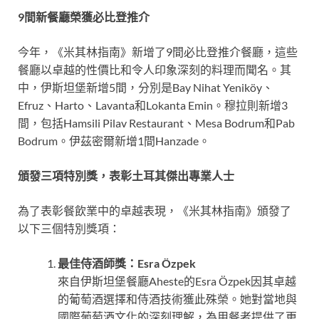
9
間新餐廳榮獲必比登推介
今年，《米其林指南》新增了9間必比登推介餐廳，這些
餐廳以卓越的性價比和令人印象深刻的料理而聞名。其
中，伊斯坦堡新增5間，分別是Bay Nihat Yeniköy、
Efruz、Harto、Lavanta和Lokanta Emin。穆拉則新增3
間，包括Hamsili Pilav Restaurant、Mesa Bodrum和Pab
Bodrum。伊茲密爾新增1間Hanzade。
頒發三項特別獎，表彰土耳其傑出專業人士
為了表彰餐飲業中的卓越表現，《米其林指南》頒發了
以下三個特別獎項：
最佳侍酒師獎：Esra
Ö
zpek
來自伊斯坦堡餐廳Aheste的Esra Özpek因其卓越
的葡萄酒選擇和侍酒技術獲此殊榮。她對當地與
國際葡萄酒文化的深刻理解，為用餐者提供了更