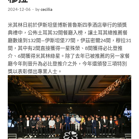
2024-12-06
-
by
cecilia
米其林日前於伊斯坦堡博斯普魯斯四季酒店舉行的頒獎
典禮中，公佈土耳其32間餐廳入榜，讓土耳其總推薦餐
廳數達到132間—伊斯坦堡77間，伊茲密爾24間，穆拉31
間，其中有2間直接獲得一星殊榮、8間獲得必比登推
介、6間獲得米其林綠星。除了去年已被推薦的另一家餐
廳今年則晉升為必比登推介之外，今年還頒發三項特別
獎以表彰傑出專業人士。