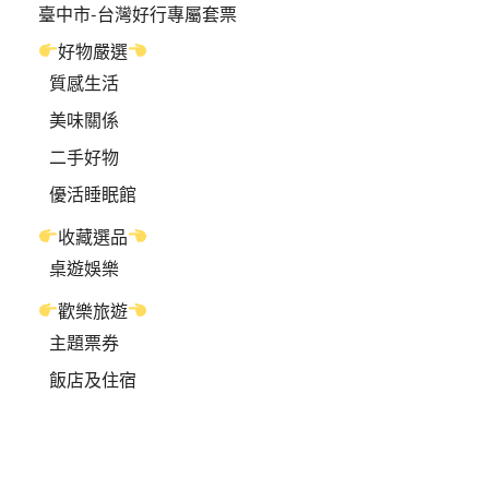
臺中市-台灣好行專屬套票
好物嚴選
質感生活
美味關係
二手好物
優活睡眠館
收藏選品
桌遊娛樂
歡樂旅遊
主題票券
飯店及住宿