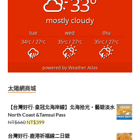
33°
mostly cloudy
tue
wed
thu
34
/ 27
35
/ 27
35
/ 27
°C
°C
°C
°C
°C
°C
powered by
Weather Atlas
太陽網商城
【台灣好行-皇冠北海岸線】北海拾光・藝遊淡水
North Coast &Tamsui Pass
NT$
660
NT$
399
台灣好行-鹿港祈福線二日遊