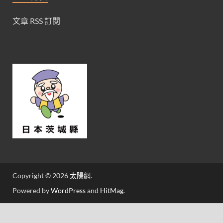
文章 RSS 訂閱
Copyright © 2026
太陽網
.
Powered by
WordPress
and
HitMag
.