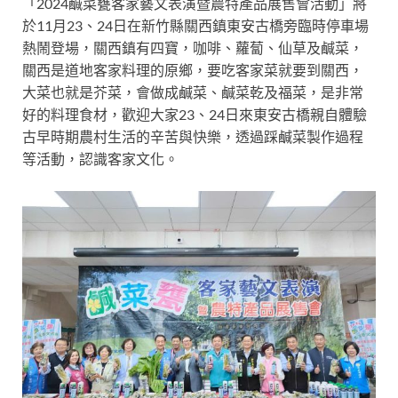
「2024鹹菜甕客家藝文表演暨農特產品展售會活動」將
於11月23、24日在新竹縣關西鎮東安古橋旁臨時停車場
熱鬧登場，關西鎮有四寶，咖啡、蘿蔔、仙草及鹹菜，
關西是道地客家料理的原鄉，要吃客家菜就要到關西，
大菜也就是芥菜，會做成鹹菜、鹹菜乾及福菜，是非常
好的料理食材，歡迎大家23、24日來東安古橋親自體驗
古早時期農村生活的辛苦與快樂，透過踩鹹菜製作過程
等活動，認識客家文化。