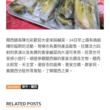
關西鎮長陳光彩歡迎大家來踩鹹菜，24日早上還有搗麻
糬吃糍粑的活動，現場也有農特產品販售、社團活力四
射的表演以及免費的客家鹹菜肉片湯可享用，民眾也可
安排小旅行，順道參觀關西鎮的客家古蹟及文物，關西
太和宮、天主堂、潮音寺四面佛、東安古橋、鄭家祠、
舊關西分駐所等景點，了解關西之美。
TAGGED
新竹，關西
RELATED POSTS