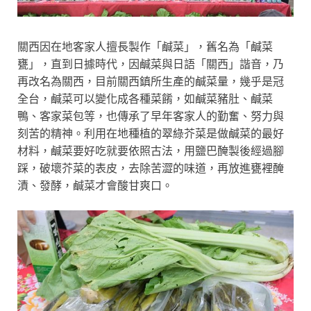
關西因在地客家人擅長製作「鹹菜」，舊名為「鹹菜
甕」，直到日據時代，因鹹菜與日語「關西」諧音，乃
再改名為關西，目前關西鎮所生產的鹹菜量，幾乎是冠
全台，鹹菜可以變化成各種菜餚，如鹹菜豬肚、鹹菜
鴨、客家菜包等，也傳承了早年客家人的勤奮、努力與
刻苦的精神。利用在地種植的翠綠芥菜是做鹹菜的最好
材料，鹹菜要好吃就要依照古法，用鹽巴醃製後經過腳
踩，破壞芥菜的表皮，去除苦澀的味道，再放進甕裡醃
漬、發酵，鹹菜才會酸甘爽口。