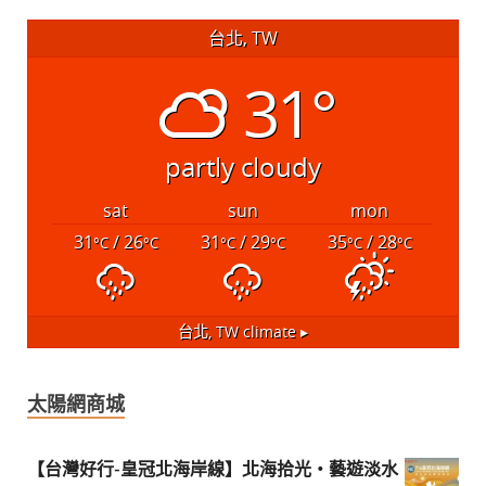
台北, TW
31°
partly cloudy
sat
sun
mon
31
/ 26
31
/ 29
35
/ 28
°C
°C
°C
°C
°C
°C
台北, TW
climate ▸
太陽網商城
【台灣好行-皇冠北海岸線】北海拾光・藝遊淡水