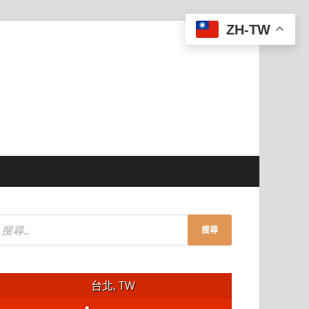
ZH-TW
台北, TW