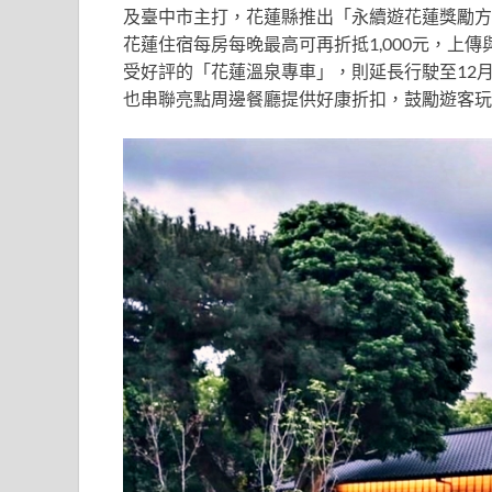
及臺中市主打，花蓮縣推出「永續遊花蓮獎勵方案
花蓮住宿每房每晚最高可再折抵1,000元，上
受好評的「花蓮溫泉專車」，則延長行駛至12
也串聯亮點周邊餐廳提供好康折扣，鼓勵遊客玩