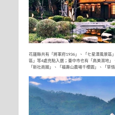
花蓮縣共有「將軍府1936」、「七星潭風景
區」等4處亮點入選；臺中市也有「高美濕地」
「新社商圈」、「福壽山農場千櫻園」、「草悟