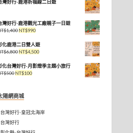
台灣好行-鹿港祈福線二日遊
台灣好行-鹿港觀光工廠親子一日遊
NT$
1,400
NT$
990
彰化鹿港二日雙人遊
NT$
6,800
NT$
4,500
彰化台灣好行-月影燈季主題小旅行
NT$
500
NT$
100
太陽網商城
台灣好行-皇冠北海岸
台灣好行
彰化縣-台灣好行