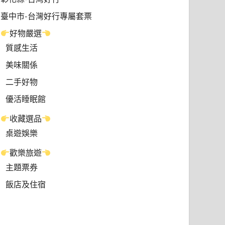
臺中市-台灣好行專屬套票
好物嚴選
質感生活
美味關係
二手好物
優活睡眠館
收藏選品
桌遊娛樂
歡樂旅遊
主題票券
飯店及住宿