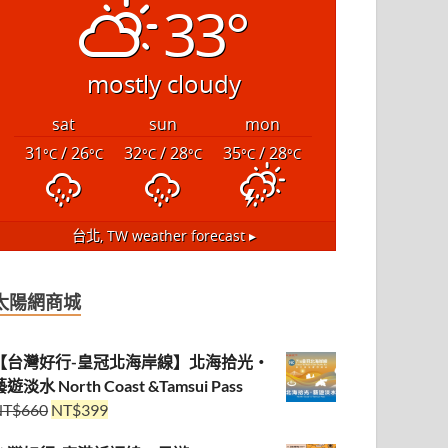
33°
mostly cloudy
sat
sun
mon
31
/ 26
32
/ 28
35
/ 28
°C
°C
°C
°C
°C
°C
台北, TW
weather forecast ▸
太陽網商城
【台灣好行-皇冠北海岸線】北海拾光・
遊淡水 North Coast &Tamsui Pass
NT$
660
NT$
399