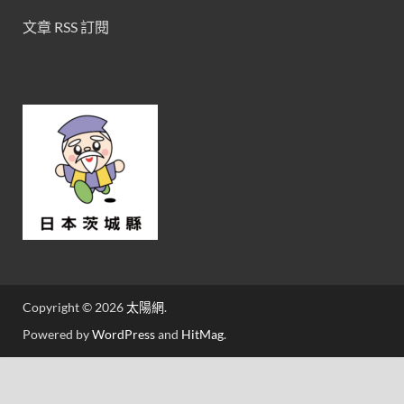
文章 RSS 訂閱
Copyright © 2026
太陽網
.
Powered by
WordPress
and
HitMag
.