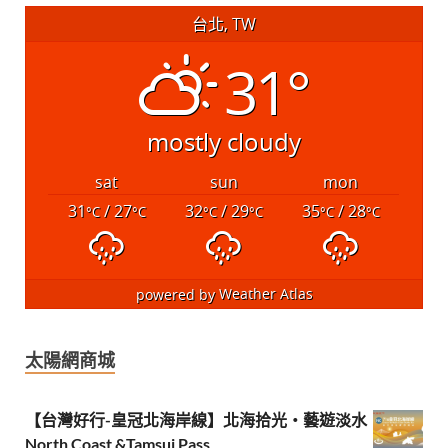
台北, TW
31°
mostly cloudy
sat
sun
mon
31
/ 27
32
/ 29
35
/ 28
°C
°C
°C
°C
°C
°C
powered by
Weather Atlas
太陽網商城
【台灣好行-皇冠北海岸線】北海拾光・藝遊淡水
North Coast &Tamsui Pass