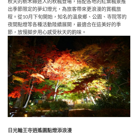
秋天的栃木縣迷人的秋楓登場，搭配各地的紅葉楓景推
出季節限定的夢幻燈光，為旅客帶來更浪漫的賞楓旅
程。從10月下旬開始，知名的溫泉鄉、公園、寺院等的
夜間點燈等各種活動陸續展開，最適合在這美好的季
節，放慢脚步用心感受秋天的韵味。
日光輪王寺逍遙園點燈添浪漫