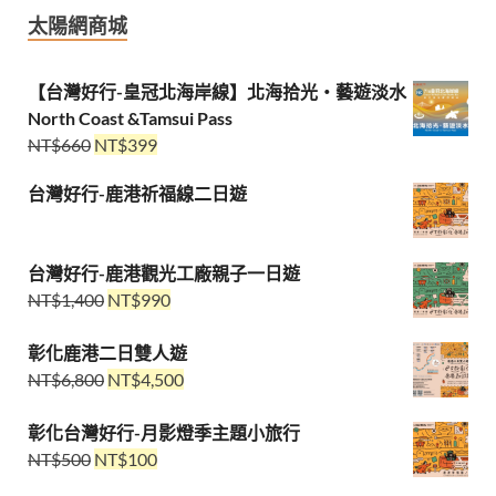
太陽網商城
【台灣好行-皇冠北海岸線】北海拾光・藝遊淡水
North Coast &Tamsui Pass
NT$
660
NT$
399
台灣好行-鹿港祈福線二日遊
台灣好行-鹿港觀光工廠親子一日遊
NT$
1,400
NT$
990
彰化鹿港二日雙人遊
NT$
6,800
NT$
4,500
彰化台灣好行-月影燈季主題小旅行
NT$
500
NT$
100