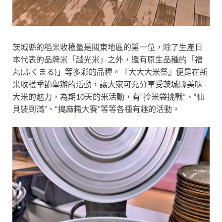
茨城縣的稻米收穫量是關東地區的第一位，除了生產日
本代表的品牌米「越光米」之外，還有原生品種的「福
丸(ふくまる)」等多彩的品種。『大大大米祭』便是在新
米收穫季節舉辦的活動，讓大家可充分享受茨城縣美味
大米的魅力，為期10天的米活動，有“拎米袋挑戰”、“仙
貝裝到滿”、“搗麻糬大賽”等等各種有趣的活動。