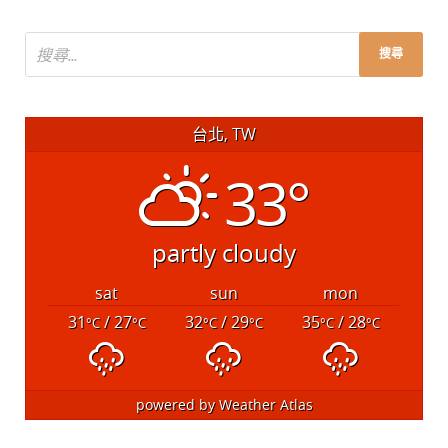
台北, TW
33°
partly cloudy
sat
sun
mon
31
/ 27
32
/ 29
35
/ 28
°C
°C
°C
°C
°C
°C
powered by
Weather Atlas