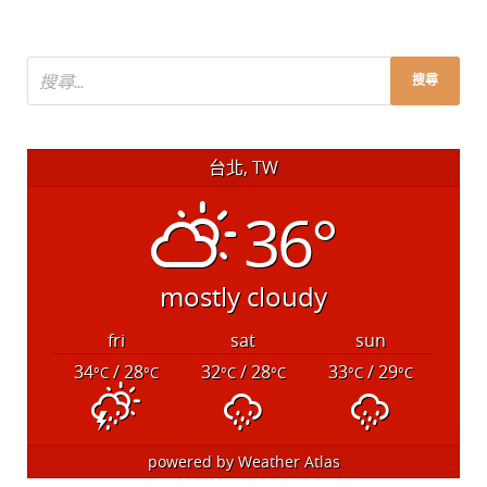
台北, TW
36°
mostly cloudy
fri
sat
sun
34
/ 28
32
/ 28
33
/ 29
°C
°C
°C
°C
°C
°C
powered by
Weather Atlas