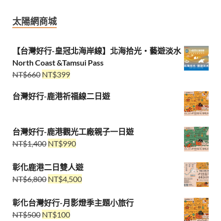
太陽網商城
【台灣好行-皇冠北海岸線】北海拾光・藝遊淡水
North Coast &Tamsui Pass
NT$
660
NT$
399
台灣好行-鹿港祈福線二日遊
台灣好行-鹿港觀光工廠親子一日遊
NT$
1,400
NT$
990
彰化鹿港二日雙人遊
NT$
6,800
NT$
4,500
彰化台灣好行-月影燈季主題小旅行
NT$
500
NT$
100