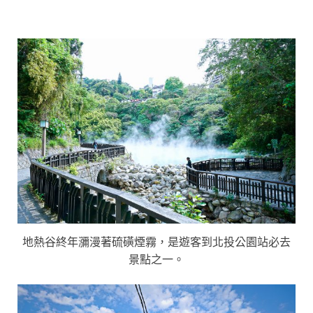
地熱谷終年瀰漫著硫磺煙霧，是遊客到北投公園站必去
景點之一。