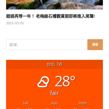
錯過再等一年！ 老梅綠石槽觀賞期即將進入尾聲!
2025-05-05
台北, TW
28°
fair
sat
sun
mon