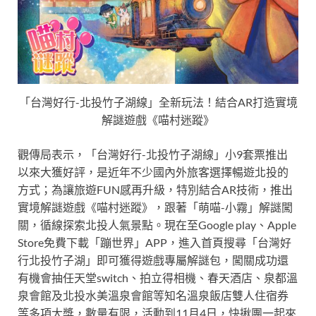
「台灣好行-北投竹子湖線」全新玩法！結合AR打造實境
解謎遊戲《喵村迷蹤》
觀傳局表示，「台灣好行-北投竹子湖線」小9套票推出
以來大獲好評，是近年不少國內外旅客選擇暢遊北投的
方式；為讓旅遊FUN感再升級，特別結合AR技術，推出
實境解謎遊戲《喵村迷蹤》，跟著「萌喵-小霧」解謎闖
關，循線探索北投人氣景點。現在至Google play、Apple
Store免費下載「蹦世界」APP，進入首頁搜尋「台灣好
行北投竹子湖」即可獲得遊戲專屬解謎包，闖關成功還
有機會抽任天堂switch、拍立得相機、春天酒店、泉都溫
泉會館及北投水美溫泉會館等知名溫泉飯店雙人住宿券
等多項大獎，數量有限，活動到11月4日，快揪團一起來