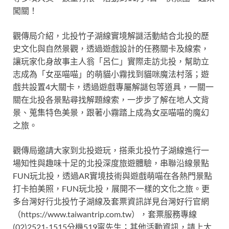
闖關！
觀傳局介紹，北投竹子湖線實境解謎活動結合北投的歷
史文化與自然景觀，透過遊戲設計的任務關卡及線索，
讓玩家化身故事主人翁「呂仁」實際走訪北投，幫助立
志成為「女巫喵喵」的萌貓小霧找到貓咪魔法村落；遊
戲共設置4大關卡，透過遊戲專屬解謎包等道具，一關一
關在北投各景點尋找解題線索，一步步了解在地人文背
景、蒐集特色美景，跟著小霧踏上成為女巫喵喵的魔幻
之旅。
觀傳局邀請大家到北投遊玩，搭乘北投竹子湖線進行一
場知性與趣味十足的北投深度旅遊體驗，串聯沿線景點
FUN玩北投，透過AR實境技術與遊戲萌喵在各熱門景點
打卡拍美照，FUN玩北投，展開不一樣的文化之旅。更
多台灣好行北投竹子湖線及套票資訊詳見台灣好行官網
（https://www.taiwantrip.com.tw），套票服務專線
(02)2521-1515分機519甯先生；其他活動資訊，請上太