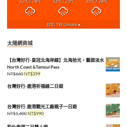
32
/ 28
33
/ 29
35
/ 28
°C
°C
°C
°C
°C
°C
台北, TW
climate ▸
太陽網商城
【台灣好行-皇冠北海岸線】北海拾光・藝遊淡水
North Coast &Tamsui Pass
NT$
660
NT$
399
台灣好行-鹿港祈福線二日遊
台灣好行-鹿港觀光工廠親子一日遊
NT$
1,400
NT$
990
彰化鹿港二日雙人遊