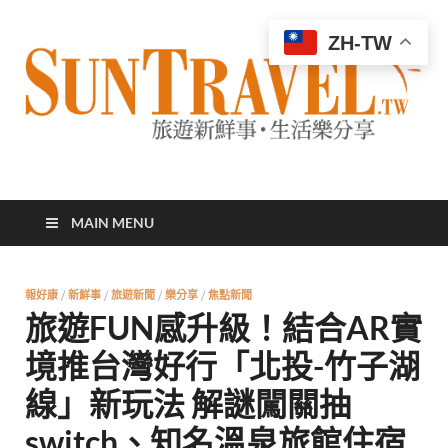
ZH-TW
太陽網
專業旅遊新聞，第一手旅遊資訊
MAIN MENU
報好康
/
新鮮事
/
旅遊新聞
/
樂分享
/
焦點新聞
旅遊FUN感升級！結合AR實
境推台灣好行「北投-竹子湖
線」新玩法 解謎闖關抽
switch、知名溫泉旅館住宿