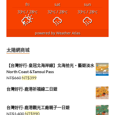
fri
sat
sun
33
/ 28
32
/ 28
33
/ 28
°C
°C
°C
°C
°C
°C
powered by
Weather Atlas
太陽網商城
【台灣好行-皇冠北海岸線】北海拾光・藝遊淡水
North Coast &Tamsui Pass
NT$
660
NT$
399
台灣好行-鹿港祈福線二日遊
台灣好行-鹿港觀光工廠親子一日遊
NT$
1,400
NT$
990