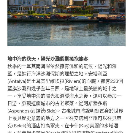
地中海的秋天，陽光沙灘假期擁抱旅客
秋季的土耳其南海岸依然擁有溫和的氣候、陽光和深
藍，是進行海洋沙灘假期的理想之地。安塔利亞
(Antalya)是土耳其里維埃拉(Riviera)的心臟，擁有233個
藍旗沙灘和幾乎全年日照，是地球上最美麗的城市之
一。享受地中海的陽光和溫暖海水之後，還可以參加一
日游，參觀這座城市的古老聚落。從阿斯潘多斯
(Aspendos)到鍚德(Side)，古老城市將證明您置身於世界
上最具歷史意義的地方之一。在安塔利亞還可以在貝萊
克(Belek)的酒店打高爾夫、在卡什(Kaş)美麗的水域潛
水，並參觀卡萊因(Karain)和達姆拉塔斯(Damlataş)等令