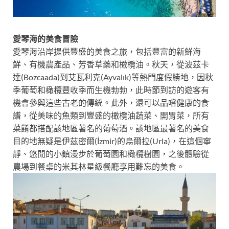
愛琴海的美食冒險
愛琴海沿岸提供豐盛的美食之旅，包括豐富的新鮮海
鮮、有機農產品、芳香草藥和橄欖油。秋天，從波茲卡
達(Bozcaada)到艾瓦利克(Ayvalık)等熱門度假勝地，因秋
季葡萄和橄欖豐收季而生機勃勃，此時節到訪的遊客有
機會參與這些古老的傳統。此外，還可以品嚐健康的食
譜，從美味的魚類到豐盛的橄欖油蔬菜、開胃菜，所有
菜餚都搭配該地區著名的葡萄酒。該地區最著名的美食
目的地無疑是伊茲密爾(İzmir)的烏爾拉(Urla)，在這個寧
靜、悠閒的小鎮漫步於葡萄園和橄欖樹園，之後體驗從
農場到餐桌的米其林星級餐廳享用難忘的美食。