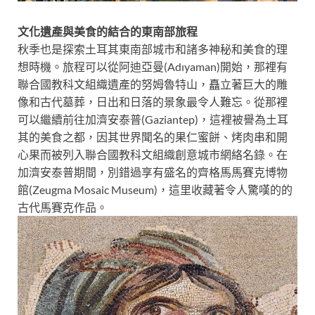
文化遺產與美食的結合的東南部旅程
秋季也是探索土耳其東南部城市和諸多神秘和美食的理
想時機。旅程可以從阿迪亞曼(Adıyaman)開始，那裡有
聯合國教科文組織遺產的努姆魯特山，矗立著巨大的雕
像和古代墓葬，日出和日落的景象最令人難忘。從那裡
可以繼續前往加濟安泰普(Gaziantep)，這裡被譽為土耳
其的美食之都，因其世界聞名的果仁蜜餅、烤肉串和開
心果而被列入聯合國教科文組織創意城市網絡名錄。在
加濟安泰普期間，別錯過享有盛名的齊格馬馬賽克博物
館(Zeugma Mosaic Museum)，這里收藏著令人驚嘆的的
古代馬賽克作品。