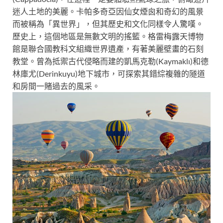
迷人土地的美麗。卡帕多奇亞因仙女煙囪和奇幻的風景
而被稱為「異世界」，但其歷史和文化同樣令人驚嘆。
歷史上，這個地區是無數文明的搖籃。格雷梅露天博物
館是聯合國教科文組織世界遺產，有著美麗壁畫的石刻
教堂。曾為抵禦古代侵略而建的凱馬克勒(Kaymaklı)和德
林庫尤(Derinkuyu)地下城市，可探索其錯綜複雜的隧道
和房間一賭過去的風采。