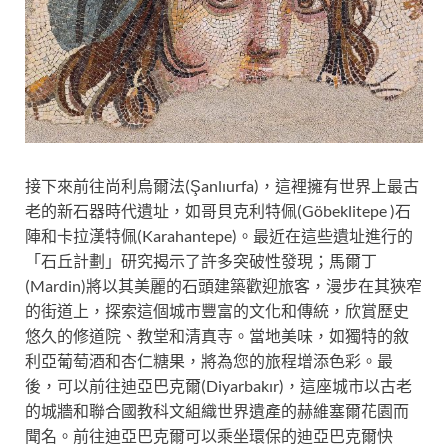
接下來前往尚利烏爾法(Şanlıurfa)，這裡擁有世界上最古
老的新石器時代遺址，如哥貝克利特佩(Göbeklitepe )石
陣和卡拉漢特佩(Karahantepe)。最近在這些遺址進行的
「石丘計劃」研究揭示了許多突破性發現；馬爾丁
(Mardin)將以其美麗的石頭建築歡迎旅客，漫步在其狹窄
的街道上，探索這個城市豐富的文化和傳統，欣賞歷史
悠久的修道院、教堂和清真寺。當地美味，如獨特的敘
利亞葡萄酒和杏仁糖果，將為您的旅程增添色彩。最
後，可以前往迪亞巴克爾(Diyarbakır)，這座城市以古老
的城牆和聯合國教科文組織世界遺產的赫維塞爾花園而
聞名。前往迪亞巴克爾可以乘坐環保的迪亞巴克爾快