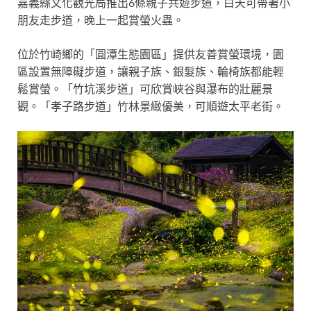
嘉義縣文化觀光局推出6條親子共遊步道，白天可帶著小
朋友走步道，晚上一起賞螢火蟲。
位於竹崎鄉的「圓潭生態園區」提供友善賞螢環境，園
區設置無障礙步道，讓親子族、銀髮族、輪椅族都能輕
鬆賞螢。「竹坑溪步道」可欣賞峽谷與瀑布的壯麗景
觀。「孝子路步道」竹林景緻優美，可順遊太平老街。