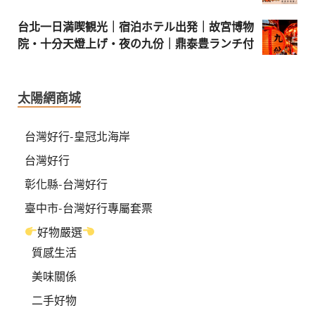
台北一日満喫観光｜宿泊ホテル出発｜故宮博物
院・十分天燈上げ・夜の九份｜鼎泰豊ランチ付
太陽網商城
台灣好行-皇冠北海岸
台灣好行
彰化縣-台灣好行
臺中市-台灣好行專屬套票
好物嚴選
質感生活
美味關係
二手好物