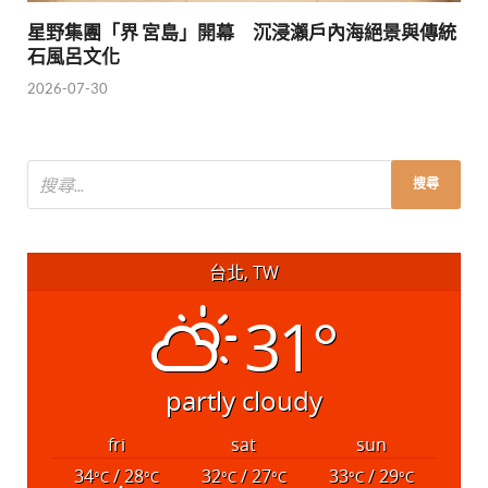
星野集團「界 宮島」開幕 沉浸瀨戶內海絕景與傳統
石風呂文化
2026-07-30
台北, TW
31°
partly cloudy
fri
sat
sun
34
/ 28
32
/ 27
33
/ 29
°C
°C
°C
°C
°C
°C