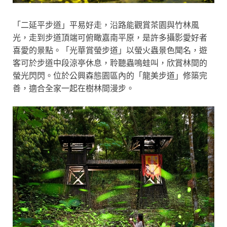
「二延平步道」平易好走，沿路能觀賞茶園與竹林風
光，走到步道頂端可俯瞰嘉南平原，是許多攝影愛好者
喜愛的景點。「光華賞螢步道」以螢火蟲景色聞名，遊
客可於步道中段涼亭休息，聆聽蟲鳴蛙叫，欣賞林間的
螢光閃閃。位於公興森態園區內的「龍美步道」修築完
善，適合全家一起在樹林間漫步。