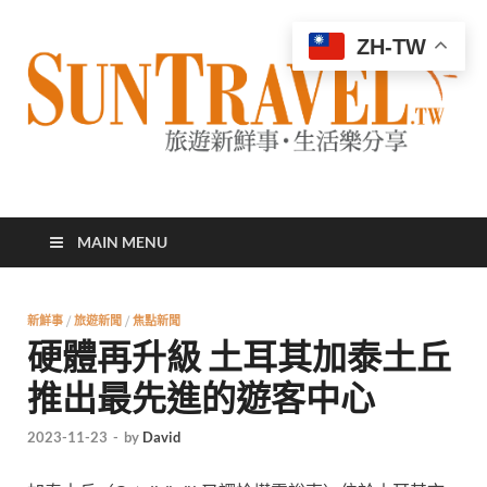
ZH-TW
太陽網
專業旅遊新聞，第一手旅遊資訊
MAIN MENU
新鮮事
/
旅遊新聞
/
焦點新聞
硬體再升級 土耳其加泰土丘
推出最先進的遊客中心
2023-11-23
-
by
David