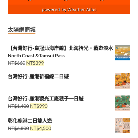
powered by
Weather Atlas
太陽網商城
【台灣好行-皇冠北海岸線】北海拾光・藝遊淡水
North Coast &Tamsui Pass
NT$
660
NT$
399
台灣好行-鹿港祈福線二日遊
台灣好行-鹿港觀光工廠親子一日遊
NT$
1,400
NT$
990
彰化鹿港二日雙人遊
NT$
6,800
NT$
4,500