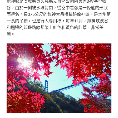
龍神峽是茨城縣奧久慈縣立自然公園內美麗的V字型峽
谷，由於一側被水壩封閉，從空中看像是一條龍的形狀
而得名。長375公尺的龍神大吊橋橫跨龍神峽，是本州第
一長的吊橋，也是行人專用橋，每年11月，
龍神峽溪谷
和週邊的郊遊路線都染上紅色和黃色的紅葉，非常美
麗。