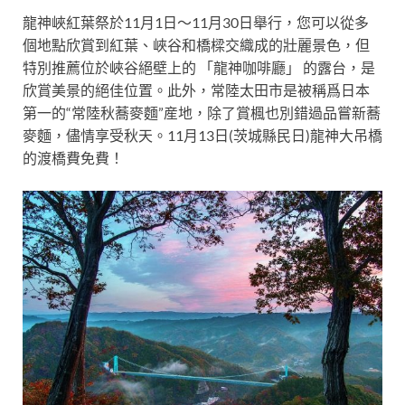
龍神峽紅葉祭於11月1日～11月30日舉行，
您可以從多
個地點欣賞到紅葉、峽谷和橋樑交織成的壯麗景色，但
特別推薦位於峽谷絕壁上的 「龍神咖啡廳」 的露台，是
欣賞美景的絕佳位置。
此外，常陸太田市是被稱爲日本
第一的“常陸秋蕎麥麵”産地，除了賞楓也別錯過品嘗
新蕎
麥麵，儘情享受秋天。11月13日(茨城縣民日)龍神大吊橋
的渡橋費免費！