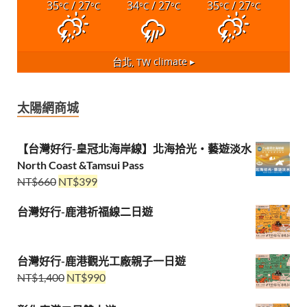
35
/ 27
34
/ 27
35
/ 27
°C
°C
°C
°C
°C
°C
台北, TW
climate ▸
太陽網商城
【台灣好行-皇冠北海岸線】北海拾光・藝遊淡水
North Coast &Tamsui Pass
NT$
660
NT$
399
台灣好行-鹿港祈福線二日遊
台灣好行-鹿港觀光工廠親子一日遊
NT$
1,400
NT$
990