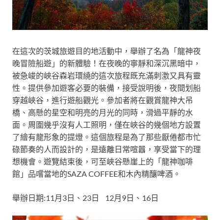
在這次的茨城旅遊目的地活動中，舉辦了名為「龍神夜
晚冒險船遊」的新體驗！在夜晚的寧靜和深沉黑暗中，
被急峻的峽谷森岩環繞的這次旅程既充滿刺激又具有靈
性。
提供參加遊客必要的裝備，接受說明後，夜間划船
穿越峽谷，進行遊船觀光。
參加者將在觀賞龍神大吊
橋、高懸的星空和明亮的月光的同時，滑過平靜的水
面。周圍幾乎沒有人工照明，僅在峽谷的幾個地方設置
了繪有龍形象的提燈。這個旅程是為了那些厭倦都市忙
碌節奏的人而設計的，是遠離日常喧囂，享受當下的理
想機會。
遊覽結束後，可至峽谷懸崖上的「龍神咖啡
館」品嚐當地的SAZA COFFEE和木內精釀啤酒。
舉辦日期:
11月3日、23日
12月9日、16日