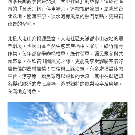
四季長廊觀景台是北投「大屯社區」的
地標，位於社區
內的「吳氏宗祠」停車場旁，這裡視野遼闊，是眺望台
北盆地、關渡平原、淡水河等風景的熱門景點，更是賞
夜景的聖地。
北投大屯山系
資源
豐富，大屯社區充滿都市山坡地的農
業環境，也因山區自然生態盛產桶柑、咖啡、綠竹筍等
作物，每年都會舉辦桶柑季、綠竹筍季，讓民眾參與共
襄盛舉，在欣賞田園風光之餘，更能夠享受體驗空氣好
風景佳的農村風情！
在復興三路沿線，有多處增設休憩
平台、涼亭等，讓民眾可以短暫的休息，其中在鄰近知
名櫻花隧道的農民廣場、造型獨特的鳳梨涼亭及廣場，
充滿地方特色。