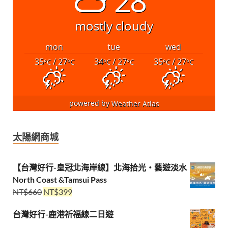
28°
mostly cloudy
mon
tue
wed
35
/ 27
34
/ 27
35
/ 27
°C
°C
°C
°C
°C
°C
powered by
Weather Atlas
太陽網商城
【台灣好行-皇冠北海岸線】北海拾光・藝遊淡水
North Coast &Tamsui Pass
NT$
660
NT$
399
台灣好行-鹿港祈福線二日遊