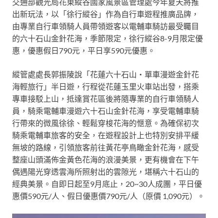
交通部觀光局花東縱谷國家風景區管理處
今年夏天將推
出新玩法，以「徐行縱谷」作為自行車遊程推廣品牌，
由專業自行車領騎人員帶領遊客以電輔車騎訪最受矚目
的六十石山金針花海，季節限定，徐行縱谷8-9月限定優
惠，優惠假日790元，平日享590元優惠。
縱管處處長郭振陵說「花蓮六十石山・單車漫遊金針花
海輕旅行」半日遊，行程從花蓮玉里火車站出發，搭乘
專車接駁上山，抵達賞花區後將隨專業的自行車領騎人
員，騎乘電輔車漫遊六十石山金針花海，享受電輔車騎
行帶來的微風徐徐、輕鬆穿梭花海的愜意。為確保初次
騎乘電輔車旅客的安全，在遊程設計上也特別安排平緩
無坡的路線，引領旅客前往黃花亭鳥瞰金針花海，感受
整座山頭滿佈金黃色花海的浪漫美景，更有機會在下午
偶遇陽光穿透雲海所照射出的雲隙光，堪稱六十石山的
經典美景。自即日起至9月底止，20~30人成團，平日優
惠價590元/人、假日優惠價790元/人（原價 1,090元）。