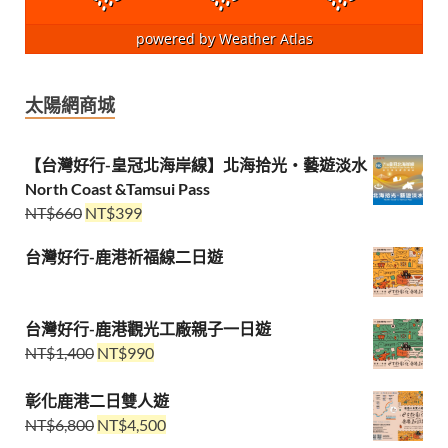
powered by
Weather Atlas
太陽網商城
【台灣好行-皇冠北海岸線】北海拾光・藝遊淡水
North Coast &Tamsui Pass
NT$
660
NT$
399
台灣好行-鹿港祈福線二日遊
台灣好行-鹿港觀光工廠親子一日遊
NT$
1,400
NT$
990
彰化鹿港二日雙人遊
NT$
6,800
NT$
4,500