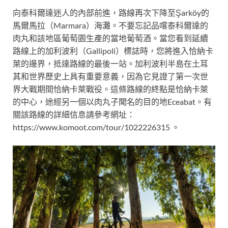
向泰科爾達迷人的內部前進，路線再次下降至Şarköy的
馬爾馬拉（Marmara）海灘。不要忘記品嚐泰科爾達的
肉丸和該地區葡萄園生產的當地葡萄酒。當您看到延續
路線上的加利波利（Gallipoli）標誌時，您將進入恰納卡
萊的邊界，抵達路線的最後一站。加利波利半島在土耳
其和世界歷史上具有重要意義，因為它見證了第一次世
界大戰期間恰納卡萊戰役。這條路線的終點是恰納卡萊
的中心，途經另一個以肉丸子聞名的目的地Eceabat。有
關該路線的詳細信息請參考網址：
https://www.komoot.com/tour/1022226315 。