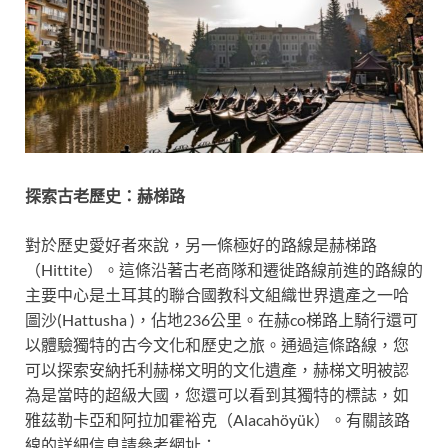
探索古老歷史：赫梯路
對於歷史愛好者來說，另一條極好的路線是赫梯路
（Hittite）。這條沿著古老商隊和遷徙路線前進的路線的
主要中心是土耳其的聯合國教科文組織世界遺產之一哈
圖沙(Hattusha )，佔地236公里。在赫co梯路上騎行還可
以體驗獨特的古今文化和歷史之旅。通過這條路線，您
可以探索安納托利赫梯文明的文化遺產，赫梯文明被認
為是當時的超級大國，您還可以看到其獨特的標誌，如
雅茲勒卡亞和阿拉加霍裕克（Alacahöyük）。有關該路
線的詳細信息請參考網址：