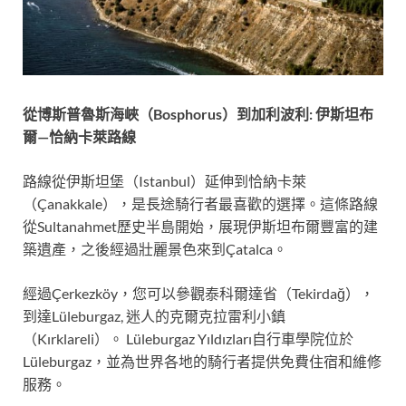
從博斯普魯斯海峽（
Bosphorus
）到加利波利
:
伊斯坦布
爾
—
恰納卡萊路線
路線從伊斯坦堡（Istanbul）延伸到恰納卡萊
（Çanakkale），是長途騎行者最喜歡的選擇。這條路線
從Sultanahmet歷史半島開始，展現伊斯坦布爾豐富的建
築遺產，之後經過壯麗景色來到Çatalca。
經過Çerkezköy，您可以參觀泰科爾達省（Tekirdağ），
到達Lüleburgaz, 迷人的克爾克拉雷利小鎮
（Kırklareli）。 Lüleburgaz Yıldızları自行車學院位於
Lüleburgaz，並為世界各地的騎行者提供免費住宿和維修
服務。