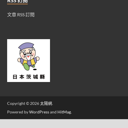
RSS 訂閱
文章 RSS 訂閱
Copyright © 2026
太陽網
.
Powered by
WordPress
and
HitMag
.