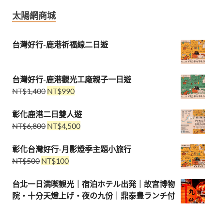
太陽網商城
台灣好行-鹿港祈福線二日遊
台灣好行-鹿港觀光工廠親子一日遊
NT$
1,400
NT$
990
彰化鹿港二日雙人遊
NT$
6,800
NT$
4,500
彰化台灣好行-月影燈季主題小旅行
NT$
500
NT$
100
台北一日満喫観光｜宿泊ホテル出発｜故宮博物
院・十分天燈上げ・夜の九份｜鼎泰豊ランチ付