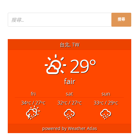
台北, TW
29°
fair
fri
sat
sun
34
/ 27
32
/ 27
33
/ 29
°C
°C
°C
°C
°C
°C
powered by
Weather Atlas