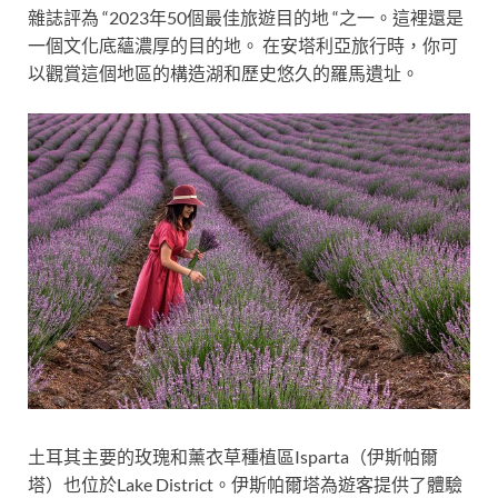
雜誌評為 “2023年50個最佳旅遊目的地 “之一。這裡還是
一個文化底蘊濃厚的目的地。 在安塔利亞旅行時，你可
以觀賞這個地區的構造湖和歷史悠久的羅馬遺址。
土耳其主要的玫瑰和薰衣草種植區Isparta（伊斯帕爾
塔）也位於Lake District。伊斯帕爾塔為遊客提供了體驗