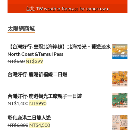
台北, TW
weather forecast for tomorrow ▸
太陽網商城
【台灣好行-皇冠北海岸線】北海拾光・藝遊淡水
North Coast &Tamsui Pass
NT$
660
NT$
399
台灣好行-鹿港祈福線二日遊
台灣好行-鹿港觀光工廠親子一日遊
NT$
1,400
NT$
990
彰化鹿港二日雙人遊
NT$
6,800
NT$
4,500