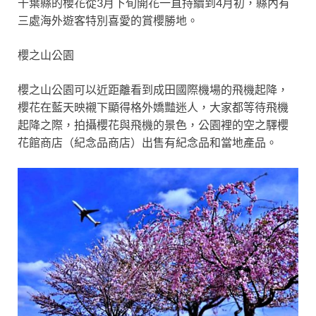
千葉縣的櫻花從3月下旬開花一直持續到4月初，縣內有
三處
海外遊客特別喜愛
的賞櫻勝地。
櫻之山公園
櫻之山公園可以近距離看到成田國際機場的飛機起降，
櫻花在藍天映襯下顯得格外嬌豔迷人，大家都等待飛機
起降之際，拍攝櫻花與飛機的景色，公園裡的空之驛櫻
花館商店（紀念品商店）出售有紀念品和當地產品。