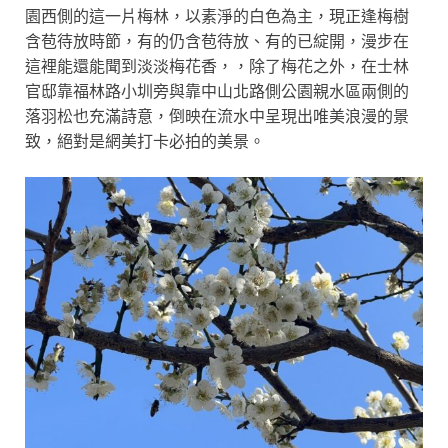
園西側的這
一片梅林，以素淨的白色為主，現正逢梅樹
含苞待放時節，
有的仍含苞待放、有的已綻開，
漫步在
這裡能
還能聞到淡淡梅花香，，
除了梅花之外，
在士林
官邸靠福林路小圳旁與靠中山北路側公園親水區兩側
的
落羽松也充滿詩意，倒映在流水中呈現出唯美浪漫的景
致，絕對是網美打卡必拍的美景。