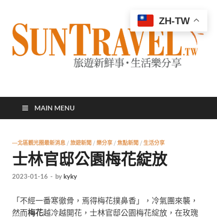
ZH-TW
太陽網
專業旅遊新聞，第一手旅遊資訊
MAIN MENU
—北區觀光圈最新消息
/
旅遊新聞
/
樂分享
/
焦點新聞
/
生活分享
士林官邸公園梅花綻放
2023-01-16
-
by
kyky
「不經一番寒徹骨，焉得梅花撲鼻香」，
冷氣團來襲，
然而
梅花
越冷越開花
，
士林官邸公園梅花綻放，在玫瑰