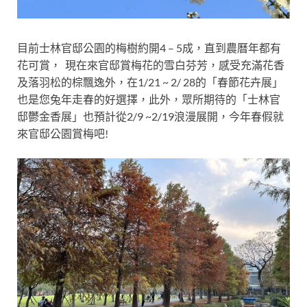
目前士林官邸公園的梅樹約開4 – 5成，直到農曆年都有
花可賞， 現在來官邸賞梅花的雪白芬芳
，感受充滿花香
及落羽松的棕飄逸外，在1/21 ~ 2/ 28的「春節花卉展」
也是您兔年走春的好選擇，此外，眾所期待的「士林官
邸鬱金香展」也預計從2/9 ~2/19浪漫展開，今年春假就
來官邸公園賞梅吧!