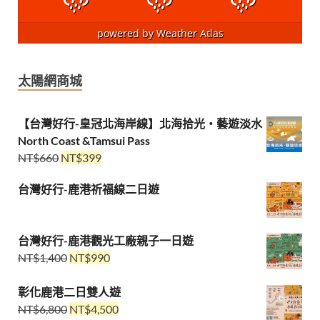
powered by
Weather Atlas
太陽網商城
【台灣好行-皇冠北海岸線】北海拾光・藝遊淡水
North Coast &Tamsui Pass
NT$
660
NT$
399
台灣好行-鹿港祈福線二日遊
台灣好行-鹿港觀光工廠親子一日遊
NT$
1,400
NT$
990
彰化鹿港二日雙人遊
NT$
6,800
NT$
4,500