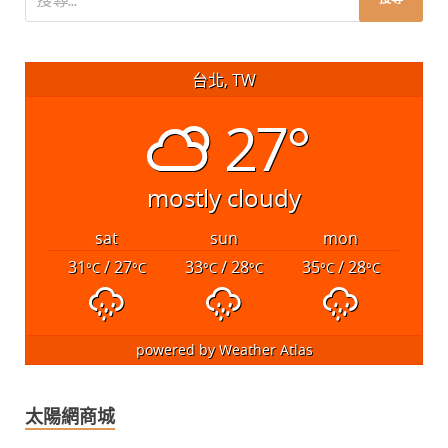
台北, TW
27°
mostly cloudy
sat
sun
mon
31
/ 27
33
/ 28
35
/ 28
°C
°C
°C
°C
°C
°C
powered by
Weather Atlas
太陽網商城