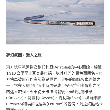
夢幻氛圍，迷人之旅
東方快車軌道從安納托利亞(Anatolia)的中心開始，綿延
1,310 公里至土耳其最東端，以其壯麗的景色而聞名。東
方快車被旅行作家認為是世界上最好的四條火車路線之
一，它在大約 25-26 小時內完成了安卡拉和卡爾斯之間
的迷人旅程。火車從安卡拉出發後，途經克勒卡萊
(Kırıkkale)、開塞利(Kayseri)、錫瓦斯(Sivas)、埃爾津詹
(Erzincan)和埃爾祖魯姆(Erzurum)等省份，到達終點站卡
爾斯(
Kars
)。