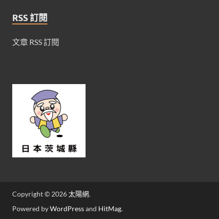
RSS 訂閱
文章 RSS 訂閱
Copyright © 2026
太陽網
.
Powered by
WordPress
and
HitMag
.