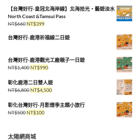
【台灣好行-皇冠北海岸線】北海拾光・藝遊淡水
North Coast &Tamsui Pass
NT$
660
NT$
399
台灣好行-鹿港祈福線二日遊
台灣好行-鹿港觀光工廠親子一日遊
NT$
1,400
NT$
990
彰化鹿港二日雙人遊
NT$
6,800
NT$
4,500
彰化台灣好行-月影燈季主題小旅行
NT$
500
NT$
100
太陽網商城