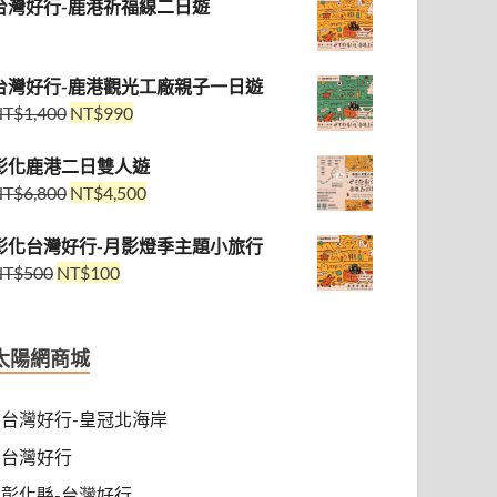
台灣好行-鹿港祈福線二日遊
台灣好行-鹿港觀光工廠親子一日遊
NT$
1,400
NT$
990
彰化鹿港二日雙人遊
NT$
6,800
NT$
4,500
彰化台灣好行-月影燈季主題小旅行
NT$
500
NT$
100
太陽網商城
台灣好行-皇冠北海岸
台灣好行
彰化縣-台灣好行