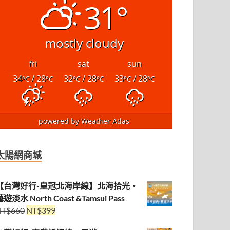
31°
mostly cloudy
fri
sat
sun
34
/ 28
32
/ 28
33
/ 28
°C
°C
°C
°C
°C
°C
powered by
Weather Atlas
太陽網商城
【台灣好行-皇冠北海岸線】北海拾光・
遊淡水 North Coast &Tamsui Pass
NT$
660
NT$
399