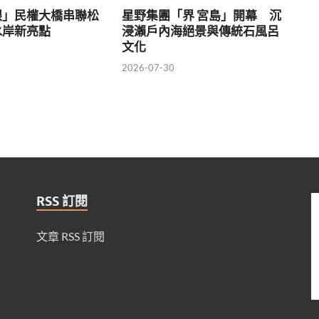
眼」民權大橋串聯松
星野集團「界 宮島」開幕 沉
水岸新亮點
浸瀨戶內海絕景與傳統石風呂
文化
2026-07-30
RSS 訂閱
文章 RSS 訂閱