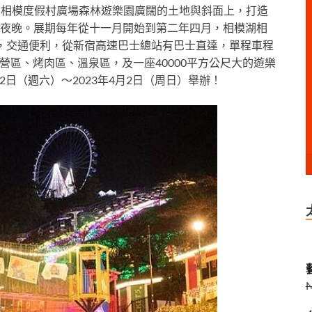
亮
相模度假村廣場森林遊樂園
廣闊的土地與斜面上，打造
夜晚
。
展期
每年
從十一月開始到第二年四月，相模湖
相
，交通便利，從新宿高速巴士總站有巴士直達，單程車程
湖」露營區、烤肉區、溫泉區，及一座40000平方公尺大的遊樂
月12日（週六）～2023年4月2日（周日）舉辦！
藝