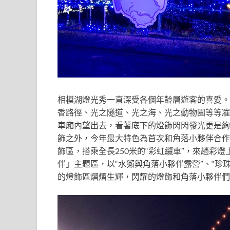
相模湖燈光秀一直深受各個年齡層遊客
的
喜愛。
香路徑、光之隧道、光之海、光之動物園等等凗
車廂內望出去，
看著底下的燈飾閃閃發光
更是
絢
飾之外，今年最大特色為首次和角落小夥伴合作
飾區，搭乘全長250米的“彩虹纜車”，來趟彩
伴」主題區，以“水獺與角落小夥伴露營”、“珍珠
的燈飾區熠熠生輝，閃耀的燈飾和角落小夥伴們