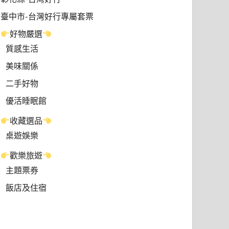
臺中市-台灣好行專屬套票
好物嚴選
質感生活
美味關係
二手好物
優活睡眠館
收藏選品
桌遊娛樂
歡樂旅遊
主題票券
飯店及住宿