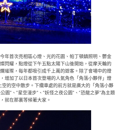
今年首次亮相區心燈、光的花園、帕丁頓鎮照明、鬱金
燦閃耀，
點燈從下午五點太陽下山後開始，
從摩天輪的
爛璀璨，
每年都吸引成千上萬的遊客。
除了會場中的燈
，
增加了以日本首次登場的人氣角色「角落小夥伴」燈
燈上空的空中散步。下纜車處的前方就是廣大的「角落小夥
公園”、“星空漫步”、“妖怪之夜公園”、“恐龍之夢”為主題
，就在那裏等候著大家。