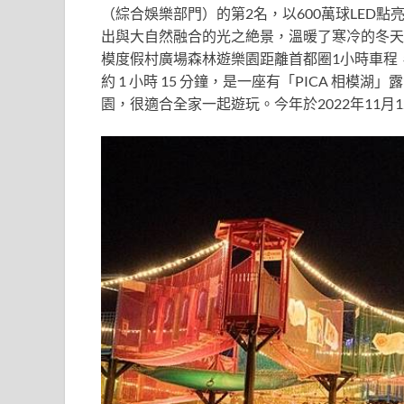
（綜合娛樂部門）的
第2名，
以600萬球LED點
出與大自然融合的光之絶景，溫暖
了寒冷的冬天
模度假村廣場森林遊樂園
距離首都圈1小時車程
約 1 小時 15 分鐘，是一座有「PICA 相模
園，很適合全家一起遊玩。
今年於2022年11