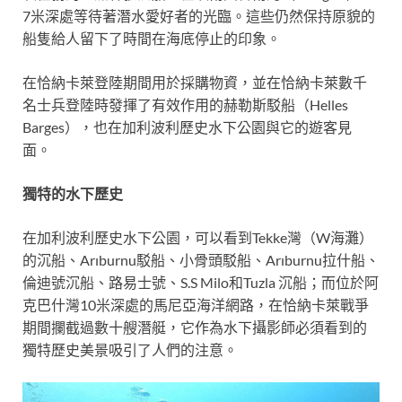
7米深處等待著潛水愛好者的光臨。這些仍然保持原貌的
船隻給人留下了時間在海底停止的印象。
在恰納卡萊登陸期間用於採購物資，並在恰納卡萊數千
名士兵登陸時發揮了有效作用的赫勒斯駁船（Helles
Barges），也在加利波利歷史水下公園與它的遊客見
面。
獨特的水下歷史
在加利波利歷史水下公園，可以看到Tekke灣（W海灘）
的沉船、Arıburnu駁船、小骨頭駁船、Arıburnu拉什船、
倫迪號沉船、路易士號、S.S Milo和Tuzla 沉船；而位於阿
克巴什灣10米深處的馬尼亞海洋網路，在恰納卡萊戰爭
期間攔截過數十艘潛艇，它作為水下攝影師必須看到的
獨特歷史美景吸引了人們的注意。