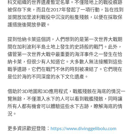
科文組織的世界遺產暫定名單。不僅陸地上的戰役痕跡
被保存下來，而且在2017年發起了一項行動，旨在找到
並開放加里波利戰役中沉沒的船隻殘骸，以便在採取保
護措施後開放參觀。
提到恰納卡萊這個詞，人們想到的是第一次世界大戰期
間在加利波利半島土地上發生的史詩般的戰鬥。此外，
儘管第一次世界大戰中最重要的海洋事件之一發生在恰
納卡萊，但很少有人知道它。大多數人無法接觸到這些
戰爭遺跡，它們在戰鬥不休的時刻被凍結了。它們現在
是位於海的不同深度的水下文化遺產。
借助於3D地圖和3D應用程式，戰艦殘骸在海底的情況一
覽無餘，不僅潛入水下的人可以看到戰艦殘骸，同時讓
所有人都有機會可以體驗這些水下古跡，瞭解海底的情
況。
更多資訊歡迎登陸：
https://www.divinggelibolu.com