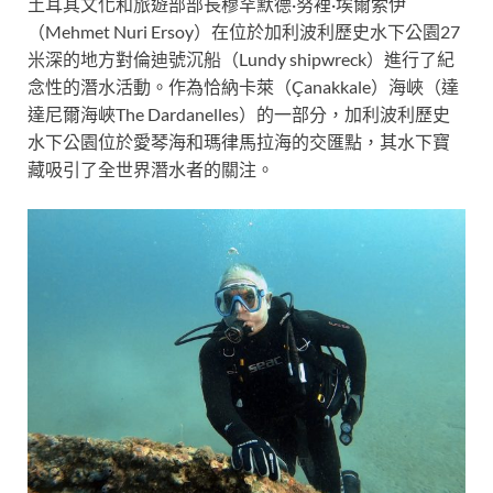
土耳其文化和旅遊部部長穆罕默德·努裡·埃爾索伊
（Mehmet Nuri Ersoy）在位於加利波利歷史水下公園27
米深的地方對倫迪號沉船（Lundy shipwreck）進行了紀
念性的潛水活動。作為恰納卡萊（Çanakkale）海峽（達
達尼爾海峽The Dardanelles）的一部分，加利波利歷史
水下公園位於愛琴海和瑪律馬拉海的交匯點，其水下寶
藏吸引了全世界潛水者的關注。