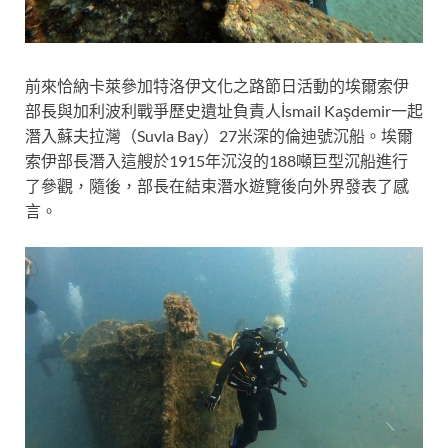
前來恰納卡萊參加特洛伊文化之路節日活動的埃爾索伊
部長與加利波利戰爭歷史遺址負責人İsmail Kaşdemir一起
潛入蘇夫拉灣（Suvla Bay）27米深的倫迪號沉船。埃爾
索伊部長潛入這艘於1915年沉沒的188噸巨型沉船進行
了參觀，隨後，部長在結束潛水遊覽後向外界發表了感
言。