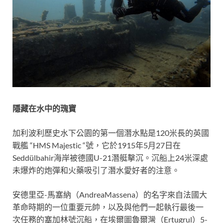
隱藏在水中的瑰寶
加利波利歷史水下公園的第一個潛水點是120米長的英國
戰艦 “HMS Majestic “號，它於1915年5月27日在
Seddülbahir海岸被德國U-21潛艇擊沉。沉船上24米深處
未爆炸的炮彈和火藥吸引了潛水愛好者的注意。
安德里亞-馬塞納（AndreaMassena）的名字來自法國大
革命時期的一位重要元帥，以及與他們一起執行最後一
次任務的塞加林號沉船，在埃爾圖魯爾灣（Ertugrul）5-