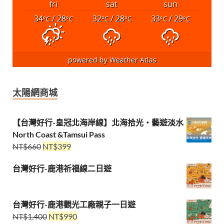
fri
sat
sun
34
/ 28
32
/ 28
33
/ 29
°C
°C
°C
°C
°C
°C
powered by
Weather Atlas
太陽網商城
【台灣好行-皇冠北海岸線】北海拾光・藝遊淡水
North Coast &Tamsui Pass
NT$
660
NT$
399
台灣好行-鹿港祈福線二日遊
台灣好行-鹿港觀光工廠親子一日遊
NT$
1,400
NT$
990