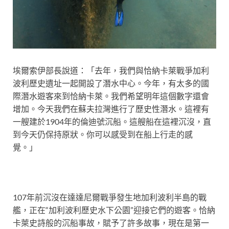
埃爾索伊部長說道：「去年，我們與恰納卡萊戰爭加利
波利歷史遺址一起開設了潛水中心。今年，有太多的國
際潛水遊客來到恰納卡萊。我們希望明年這個數字還會
增加。今天我們在蘇夫拉灣進行了歷史性潛水。這裡有
一艘建於1904年的倫迪號沉船。這艘船在這裡沉沒，直
到今天仍保持原狀。你可以感受到在船上行走的感
覺。」
107年前沉沒在達達尼爾戰爭發生地加利波利半島的戰
艦，正在“加利波利歷史水下公園”迎接它們的遊客。恰納
卡萊史詩般的沉船事故，賦予了許多故事，現在是第一