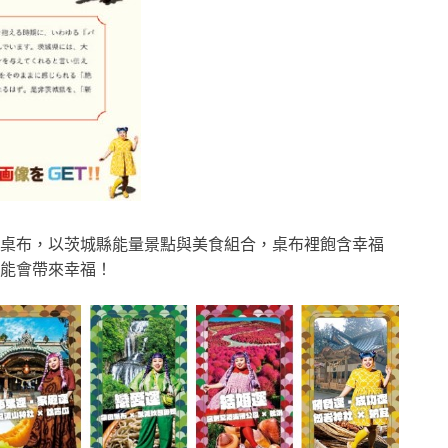
桌布，以茨城縣能量景點與美食組合，桌布裡飽含幸福
能會帶來幸福！