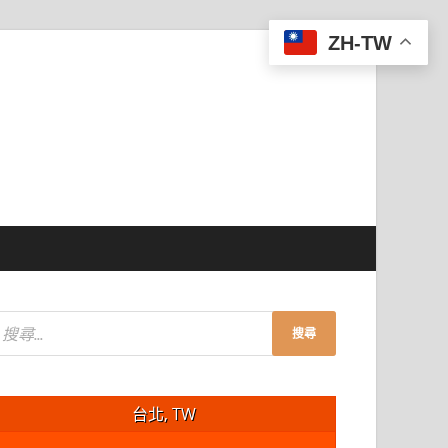
ZH-TW
台北, TW