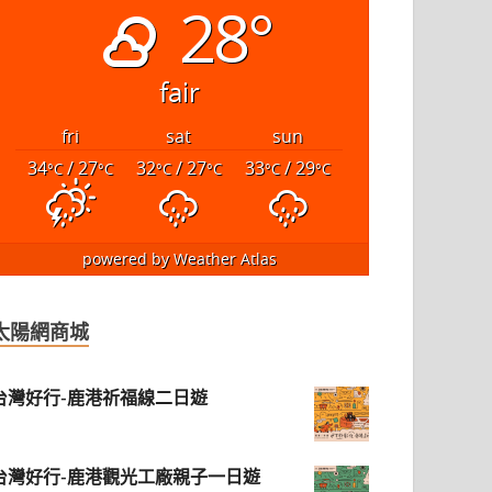
28°
fair
fri
sat
sun
34
/ 27
32
/ 27
33
/ 29
°C
°C
°C
°C
°C
°C
powered by
Weather Atlas
太陽網商城
台灣好行-鹿港祈福線二日遊
台灣好行-鹿港觀光工廠親子一日遊