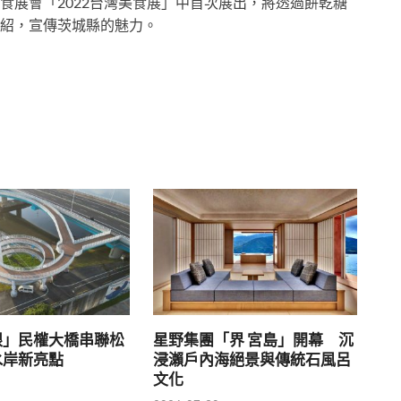
食展會「2022台灣美食展」中首次展出，將透過餅乾糖
紹，宣傳茨城縣的魅力。
）
眼」民權大橋串聯松
星野集團「界 宮島」開幕 沉
水岸新亮點
浸瀨戶內海絕景與傳統石風呂
文化