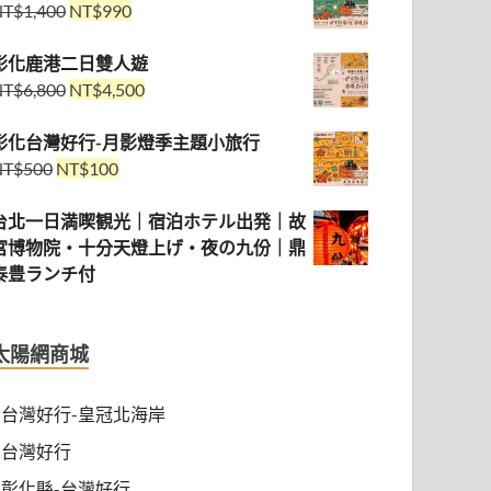
NT$
1,400
NT$
990
彰化鹿港二日雙人遊
NT$
6,800
NT$
4,500
彰化台灣好行-月影燈季主題小旅行
NT$
500
NT$
100
台北一日満喫観光｜宿泊ホテル出発｜故
宮博物院・十分天燈上げ・夜の九份｜鼎
泰豊ランチ付
太陽網商城
台灣好行-皇冠北海岸
台灣好行
彰化縣-台灣好行