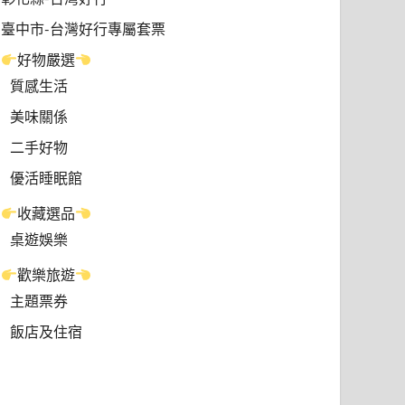
臺中市-台灣好行專屬套票
好物嚴選
質感生活
美味關係
二手好物
優活睡眠館
收藏選品
桌遊娛樂
歡樂旅遊
主題票券
飯店及住宿