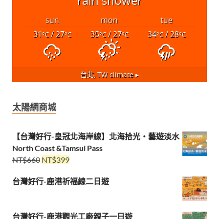
rain shower
sun
mon
tue
31
/ 27
35
/ 27
34
/ 28
°C
°C
°C
°C
°C
°C
台北, TW
climate ▸
太陽網商城
【台灣好行-皇冠北海岸線】北海拾光・藝遊淡水
North Coast &Tamsui Pass
NT$
660
NT$
399
台灣好行-鹿港祈福線二日遊
台灣好行-鹿港觀光工廠親子一日遊