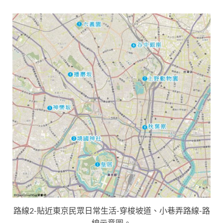
路線2-貼近東京民眾日常生活-穿梭坡道、小巷弄路線-路
線示意圖。