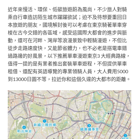
近年來慢活、環保、低碳旅遊蔚為風尚，不少旅人對騎
乘自行車造訪陌生城市躍躍欲試；迫不及待想要重回日
本旅遊的朋友，國境解封後可以考慮在東京騎著單車穿
梭在古今交錯的各區域，感受這國際大都會的進步與脈
動，還可在河畔、灣岸等浪漫景致中輕騎漫遊，不但比
徒步走路速度快，又能節省體力，也不必老是搭電車錯
過路邊的好風景，以下推薦單車漫遊東京3 大經典路線，
值得一提的是有業者推出套裝單車遊程，不但提供單車
租借、還配有英語導覽的專業領騎人員，大人費用5000
到13000日圓不等，拉近你和這個久違的大都市的距離。