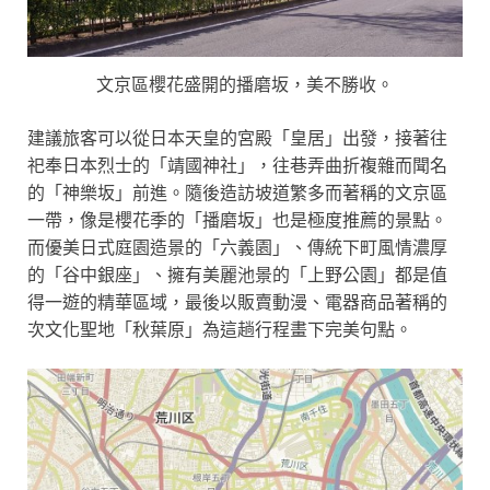
文京區櫻花盛開的播磨坂，美不勝收。
建議旅客可以從日本天皇的宮殿「皇居」出發，接著往
祀奉日本烈士的「靖國神社」，往巷弄曲折複雜而聞名
的「神樂坂」前進。隨後造訪坡道繁多而著稱的文京區
一帶，像是櫻花季的「播磨坂」也是極度推薦的景點。
而優美日式庭園造景的「六義園」、傳統下町風情濃厚
的「谷中銀座」、擁有美麗池景的「上野公園」都是值
得一遊的精華區域，最後以販賣動漫、電器商品著稱的
次文化聖地「秋葉原」為這趟行程畫下完美句點。