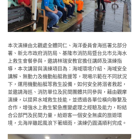
本次演練由北觀處全體同仁、海洋委員會海巡署北部分
署、新北市政府消防局、基隆市消防局暨台北市北海水
上救生會餐參與，邀請林瑞安教官擔任講師及演練指
導，本次講習與演練項目為：海域環境介紹、海域安全
講解、無動力及機動船艇救援等，現場示範在不同狀況
下，運用機動船艇等救生設備，如何安全將溺者救起，
並邀請海巡、消防單位及民間團體共同參與，藉由觀摩
演練，以提昇水域救生技能，並透過各單位橫向聯繫及
合作，增強水上救生緊急應變處理之經驗及能力，盼結
合公部門及民間力量，給遊客一個安全無虞的旅遊環
境，北海岸雖起風浪下著細雨，演練仍圓滿順利完成。