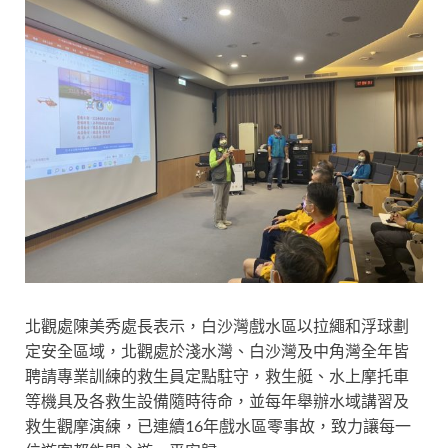
北觀處陳美秀處長表示，白沙灣戲水區以拉繩和浮球劃
定安全區域，北觀處於淺水灣、白沙灣及中角灣全年皆
聘請專業訓練的救生員定點駐守，救生艇、水上摩托車
等機具及各救生設備隨時待命，並每年舉辦水域講習及
救生觀摩演練，已連續16年戲水區零事故，致力讓每一