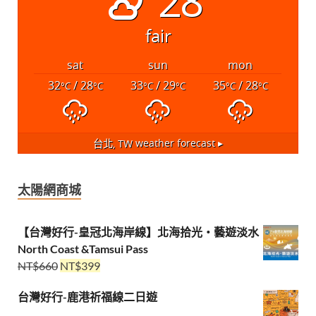
28°
fair
sat
sun
mon
32
/ 28
33
/ 29
35
/ 28
°C
°C
°C
°C
°C
°C
台北, TW
weather forecast ▸
太陽網商城
【台灣好行-皇冠北海岸線】北海拾光・藝遊淡水
North Coast &Tamsui Pass
NT$
660
NT$
399
台灣好行-鹿港祈福線二日遊