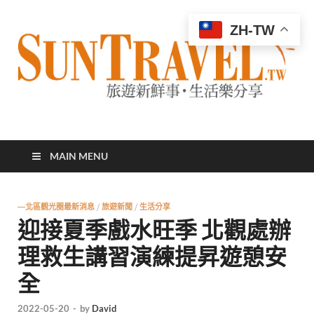
ZH-TW
太陽網
專業旅遊新聞，第一手旅遊資訊
MAIN MENU
—北區觀光圈最新消息
/
旅遊新聞
/
生活分享
迎接夏季戲水旺季 北觀處辦
理救生講習演練提昇遊憩安
全
2022-05-20
-
by
David