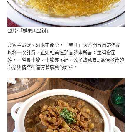
圖片:「檬果黑金鑽」
要賓主盡歡、酒水不能少，「春韭」大方開放自帶酒品
以杯一次計費，正如杜甫在那首詩末所言：主稱會面
難，一舉累十觴。十觴亦不醉，感子故意長…盛情款待的
心意與情誼在這有著感動的詮釋。