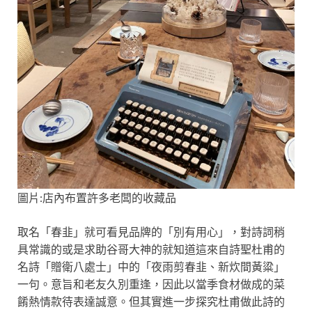
圖片:店內布置許多老闆的收藏品
取名「春韭」就可看見品牌的「別有用心」，對詩詞稍
具常識的或是求助谷哥大神的就知道這來自詩聖杜甫的
名詩「贈衛八處士」中的「夜雨剪春韭、新炊間黃粱」
一句。意旨和老友久別重逢，因此以當季食材做成的菜
餚熱情款待表達誠意。但其實進一步探究杜甫做此詩的