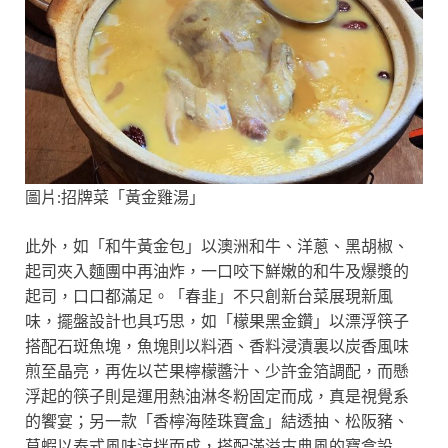
圖片:招牌菜「黃金雞湯」
此外，如「和牛黃金包」以澳洲和牛、洋蔥、黑胡椒、
起司夾入麵團中再油炸，一口咬下鮮嫩的和牛及爆漿的
起司，口口都滿足。「春韭」不只創新台菜展現新風
味，擺盤設計也具巧思，如「檬果黑金鑽」以漂浮筷子
搭配石斑魚塊，魚塊則以料酒、香料浸漬裏以炭香風味
煎至晶亮，再佐以芒果檸檬醬汁、少許金箔調配，而懸
浮起的筷子則是運用熱油淋冬粉固定而成，真是視覺系
的饗宴；另一款「香檸海陸珠寶盒」結透抽、松阪豬、
草蝦以泰式風味涼拌而成，搭配滿溢古典風的寶盒設