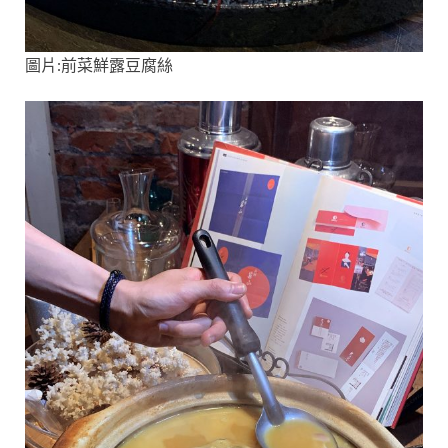
圖片:前菜鮮露豆腐絲