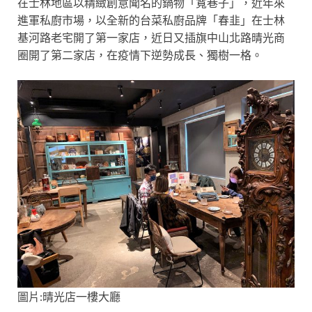
在士林地區以精緻創意聞名的鍋物「寬巷子」，近年來
進軍私廚市場，以全新的台菜私廚品牌「春韭」在士林
基河路老宅開了第一家店，近日又插旗中山北路晴光商
圈開了第二家店，在疫情下逆勢成長、獨樹一格。
圖片:晴光店一樓大廳