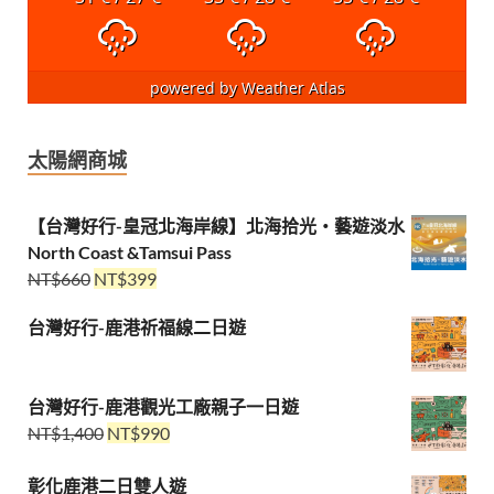
powered by
Weather Atlas
太陽網商城
【台灣好行-皇冠北海岸線】北海拾光・藝遊淡水
North Coast &Tamsui Pass
NT$
660
NT$
399
台灣好行-鹿港祈福線二日遊
台灣好行-鹿港觀光工廠親子一日遊
NT$
1,400
NT$
990
彰化鹿港二日雙人遊