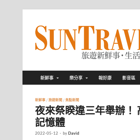
新鮮事
樂分享
報好康
影音區
新鮮事
/
旅遊新聞
/
焦點新聞
夜來祭睽違三年舉辦！ 
記憶體
2022-05-12
-
by
David