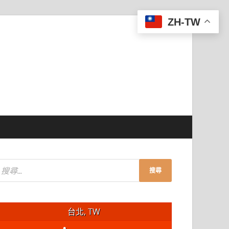
ZH-TW
台北, TW