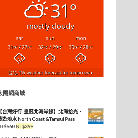
31°
mostly cloudy
sat
sun
mon
31
/ 27
32
/ 29
35
/ 28
°C
°C
°C
°C
°C
°C
台北, TW
weather forecast for tomorrow ▸
太陽網商城
【台灣好行-皇冠北海岸線】北海拾光・
遊淡水 North Coast &Tamsui Pass
NT$
660
NT$
399