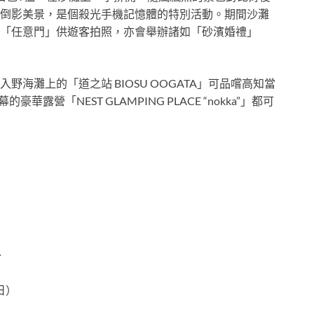
倒影美景，是個殺光手機記憶體的特別活動。期間沙灘
「任意門」供遊客拍照，亦會舉辦諸如「砂濱婚禮」
海灘上的「道之站 BIOSU OOGATA」可品嚐高知當
露營「NEST GLAMPING PLACE “nokka”」都可
分
日）