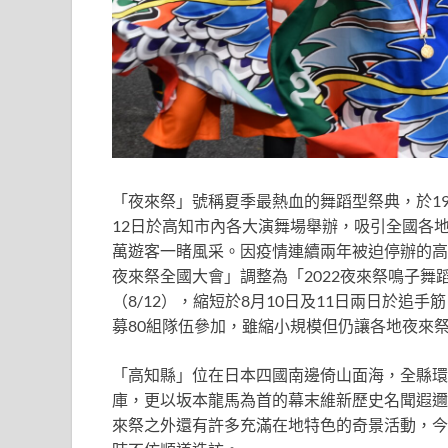
「夜來祭」號稱夏季最熱血的舞蹈型祭典，於19
12日於高知市內各大演舞場舉辦，吸引全國各
萬遊客一睹風采。因疫情連續兩年被迫停辦的高
夜來祭全國大會」調整為「2022夜來祭鳴子舞
（8/12），縮短於8月10日及11日兩日於
募80組隊伍參加，雖縮小規模但仍讓各地夜來
「高知縣」位在日本四國南邊倚山面海，全縣環
庫，更以坂本龍馬為首的幕末維新歷史名聞遐邇
來祭之外還有許多充滿在地特色的奇景活動，今