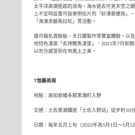
太平洋高潮迭起的浪淘，海水退去可見天空之鏡
上不定時設置可投寄明信片的「砂濱郵便局」、
「海濱赤腳馬拉松」等活動。
還可報名賞鯨船、天日鹽製作等豐富體驗。以及入野
地特色漢堡「炙烤鰹魚漢堡」，2021年7月新開幕的豪華
以充分感受到在地風土之美。
T
恤藝術展
地點：高知県幡多郡黒潮町入野
交通：土佐黑潮鐵道「土佐入野站」徒步約10
日期：每年五月上旬（2022年為5月1日～5月5