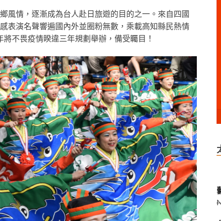
鄉風情，逐漸成為台人赴日旅遊的目的之一。來自四國
感表演名聲響遍國內外並圈粉無數，乘載高知縣民熱情
，今年將不畏疫情睽違三年規劃舉辦，備受矚目！
藝