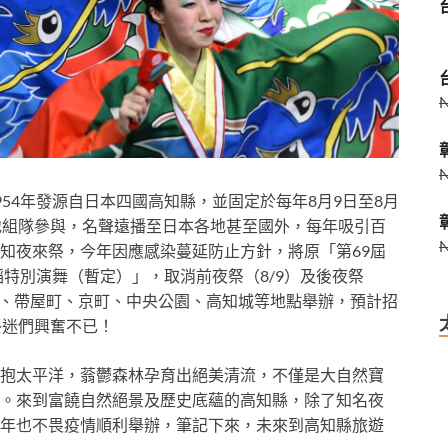
54年發源自日本四國高知縣，並固定於每年8月9日至8月
地組隊參與，名聲遠播至日本各地甚至國外，每年吸引百
知夜來祭，今年因應感染蔓延防止方針，將原「第69屆
蹈特別演舞（暫定）」，取消前夜祭（8/9）及後夜祭
追手筋、帶屋町、京町、中央公園、高知城等地點舉辦，預計招
祭迷們興奮不已！
抱太平洋，蓊鬱森林孕育出絕美清流，不僅是大自然寶
。來到富饒自然絕景及歷史底蘊的高知縣，除了知名夜
年也不畏疫情順利舉辦，筆記下來，未來到高知縣旅遊