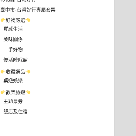
臺中市-台灣好行專屬套票
好物嚴選
質感生活
美味關係
二手好物
優活睡眠館
收藏選品
桌遊娛樂
歡樂旅遊
主題票券
飯店及住宿