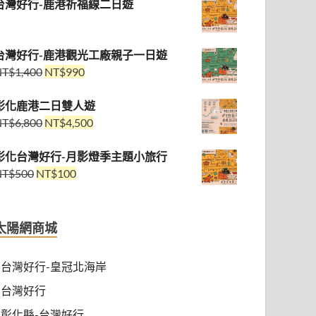
台灣好行-鹿港祈福線二日遊
台灣好行-鹿港觀光工廠親子一日遊
NT$
1,400
NT$
990
彰化鹿港二日雙人遊
NT$
6,800
NT$
4,500
彰化台灣好行-月影燈季主題小旅行
NT$
500
NT$
100
太陽網商城
台灣好行-皇冠北海岸
台灣好行
彰化縣-台灣好行