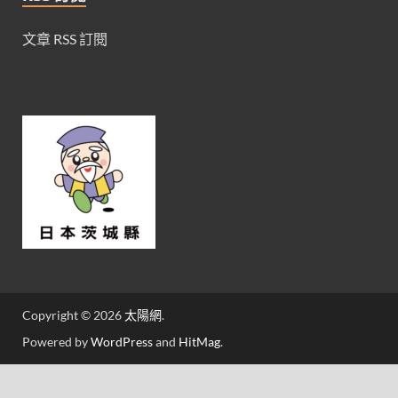
文章 RSS 訂閱
Copyright © 2026
太陽網
.
Powered by
WordPress
and
HitMag
.