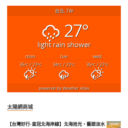
台北, TW
27°
light rain shower
mon
tue
wed
35
/ 27
34
/ 27
35
/ 27
°C
°C
°C
°C
°C
°C
powered by
Weather Atlas
太陽網商城
【台灣好行-皇冠北海岸線】北海拾光・藝遊淡水