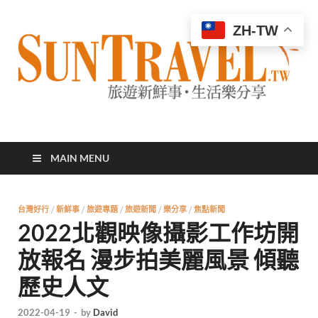
ZH-TW
太陽網
專業旅遊新聞，第一手旅遊資訊
MAIN MENU
台灣好行
/
新鮮事
/
旅遊專題
/
旅遊新聞
/
樂分享
/
焦點新聞
2022北觀映像攝影工作坊開
放報名 漫步拍美麗風景 傾聽
歷史人文
2022-04-19
-
by
David