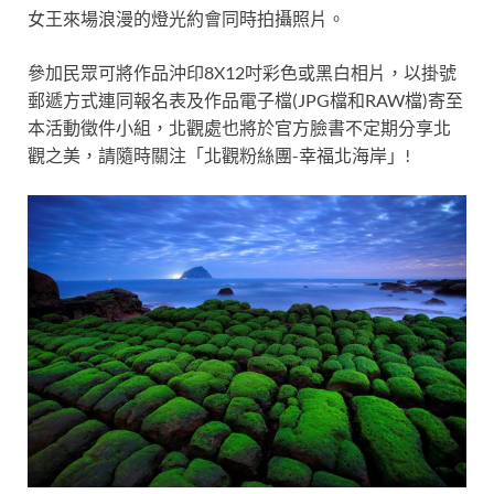
女王來場浪漫的燈光約會同時拍攝照片。
參加民眾可將作品沖印8X12吋彩色或黑白相片，以掛號
郵遞方式連同報名表及作品電子檔(JPG檔和RAW檔)寄至
本活動徵件小組，北觀處也將於官方臉書不定期分享北
觀之美，請隨時關注「北觀粉絲團-幸福北海岸」!