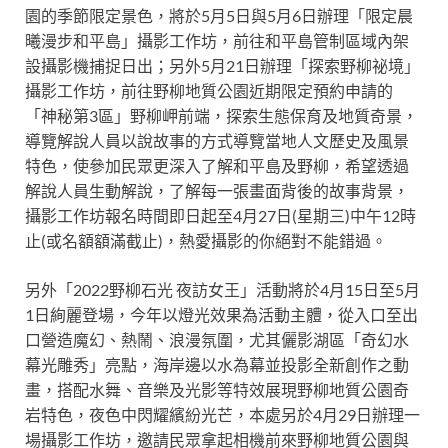
園的季節限定景色，將於5月5日與5月6日辦理「限定晨
曦漫步和平島」攝影工作坊，前往和平島管制區域內架
設攝影機捕捉日出；另外5月21日辦理「探索野柳祕境」
攝影工作坊，前往野柳地質公園近期限定預約申請的
「神秘第3區」野柳岬前端，探索生態保育及地質奇景，
導覽解說人員以說故事的方式導覽當地人文歷史及風景
特色，使參加民眾更深入了解和平島及野柳，希望透過
解說人員生動解說，了解每一張畫面背後的故事背景，
攝影工作坊報名時間即日起至4月27日(星期三)中午12時
止(或名額額滿截止)，熱愛攝影的你絕對不能錯過。
另外「2022野柳石光 夜訪女王」活動將於4月15日至5月
1日絢麗登場，今年以燈光效果為活動主體，從入口至出
口營造魔幻、熱鬧、浪漫氛圍，尤其儷影湖區「奇幻水
幕光雕秀」亮點，海岸邊以水為幕並投影全新創作之動
畫，搭配水舞、音樂及光影等特效展現野柳地質公園奇
岩特色，夜色中閃耀繽紛光芒，本處另於4月29日辦理一
場攝影工作坊，邀請民眾拿起相機前來野柳地質公園與