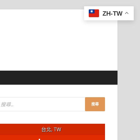
ZH-TW
台北, TW