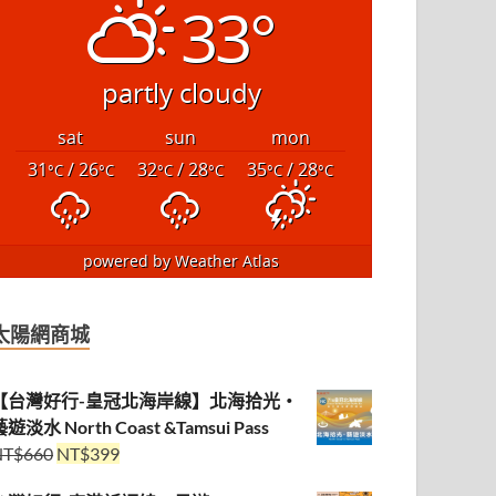
33°
partly cloudy
sat
sun
mon
31
/ 26
32
/ 28
35
/ 28
°C
°C
°C
°C
°C
°C
powered by
Weather Atlas
太陽網商城
【台灣好行-皇冠北海岸線】北海拾光・
遊淡水 North Coast &Tamsui Pass
NT$
660
NT$
399