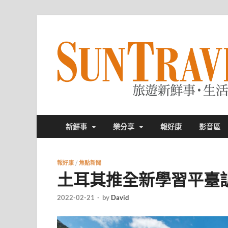
新鮮事
樂分享
報好康
影音區
報好康
/
焦點新聞
土耳其推全新學習平臺
2022-02-21
-
by
David