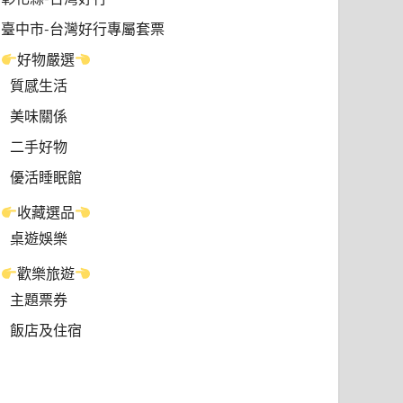
臺中市-台灣好行專屬套票
好物嚴選
質感生活
美味關係
二手好物
優活睡眠館
收藏選品
桌遊娛樂
歡樂旅遊
主題票券
飯店及住宿