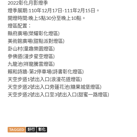
2022彰化月影燈季
燈季展期:110年12月17日-111年2月15日。
開燈時間:晚上5點30分至晚上10點。
燈區配置：
縣府廣場(榮耀彰化燈區)
美術館廣場(甜點派對燈區)
卦山村(童趣樂園燈區)
參佛道(漫步星空燈區)
九龍池(祥龍騰雲燈區)
賴和詩牆-第2停車場(詩書彰化燈區)
天空步道1號出入口(浪漫花道燈區)
天空步道2號出入口旁蓮花池(糖果城堡燈區)
天空步道2號出入口至3號出入口(甜蜜一路燈區)
TAGGED
好行
彰化