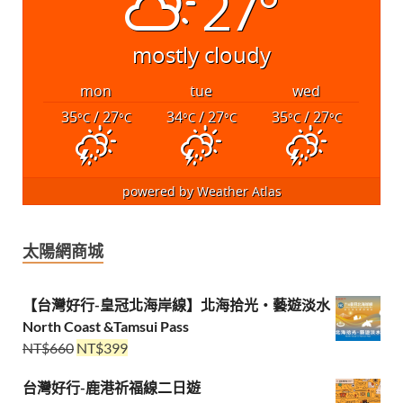
27°
mostly cloudy
mon
tue
wed
35
/ 27
34
/ 27
35
/ 27
°C
°C
°C
°C
°C
°C
powered by
Weather Atlas
太陽網商城
【台灣好行-皇冠北海岸線】北海拾光・藝遊淡水
North Coast &Tamsui Pass
NT$
660
NT$
399
台灣好行-鹿港祈福線二日遊