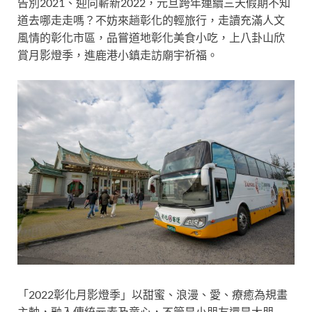
告別2021、迎向嶄新2022，元旦跨年連續三天假期不知
道去哪走走嗎？不妨來趟彰化的輕旅行，走讀充滿人文
風情的彰化市區，品嘗道地彰化美食小吃，上八卦山欣
賞月影燈季，進鹿港小鎮走訪廟宇祈福。
「2022彰化月影燈季」以甜蜜、浪漫、愛、療癒為規畫
主軸，融入傳統元素及童心，不管是小朋友還是大朋