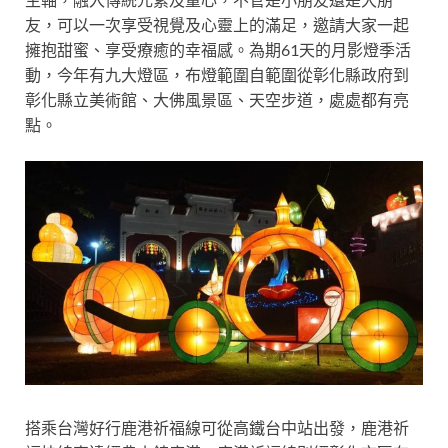
友，可以一次享受視覺及心靈上的滿足，邀請大家一起
擁抱甜蜜、享受療癒的幸福感。為期61天的月影燈季活
動，今年有九大燈區，布燈範圍自範圍從彰化縣政府到
彰化縣立美術館、大佛風景區、天空步道，處處都有亮
點。
搭乘台灣好行鹿港祈福線可從高鐵台中站出發，鹿港祈