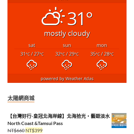
31°
mostly cloudy
sat
sun
mon
31
/ 27
32
/ 29
35
/ 28
°C
°C
°C
°C
°C
°C
powered by
Weather Atlas
太陽網商城
【台灣好行-皇冠北海岸線】北海拾光・藝遊淡水
North Coast &Tamsui Pass
NT$
660
NT$
399