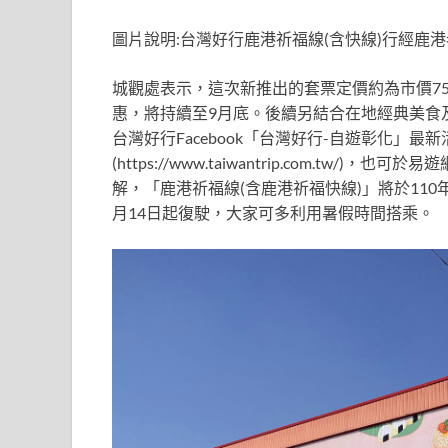
圖片說明:台灣好行鹿港祈福線(含快線)行經鹿港
城觀處表示，這次新推出的套票定價約為市價7
惠，將持續至9月底。後續另結合在地經典美食
台灣好行Facebook「台灣好行-自遊彰化」
(https://www.taiwantrip.com.t
解，「鹿港祈福線(含鹿港祈福快線)」將於110
月14日起復駛，大家可多利用暑假時間搭乘。