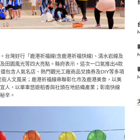
。台灣好行「鹿港祈福線(含鹿港祈福快線)、清水岩線及
及田園風光等四大亮點。縣府表示，這次一口氣推出4款
還包含人氣名店、熱門觀光工廠商品兌換券及DIY等多項
老街人文風采；鹿港祈福線串聯彰化市及鹿港美食，以美
宜人，以單車悠遊稻香與社頭在地紡織產業；彰南快線
秘辛。