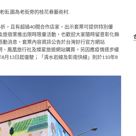
老街,圖為老街旁的桂花巷藝術村.
5折，且有超過40間合作店家，出示套票可提供特別優
及旅宿業推出限時限量活動，也歡迎大家隨時留意彰化縣
最新活動消息，套票內容資訊公告於台灣好行官方網站
w/)，也可於易遊網、鳳凰旅行社及燦星旅遊網站購買。另因應疫情逐步緩
年8月13日起復駛；「清水岩線及彰南快線」則於110年8