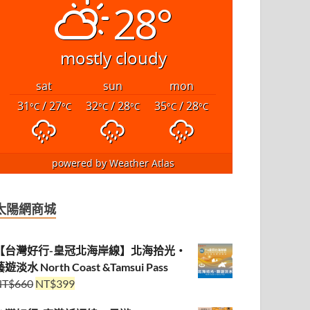
28°
mostly cloudy
sat
sun
mon
31
/ 27
32
/ 28
35
/ 28
°C
°C
°C
°C
°C
°C
powered by
Weather Atlas
太陽網商城
【台灣好行-皇冠北海岸線】北海拾光・
遊淡水 North Coast &Tamsui Pass
NT$
660
NT$
399