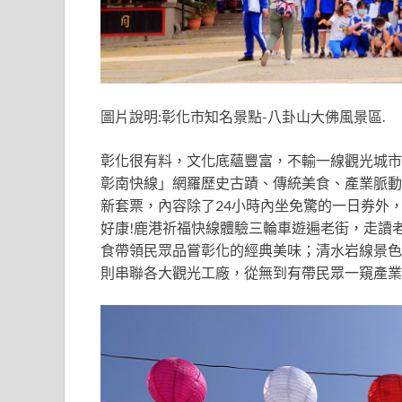
圖片說明:彰化市知名景點-八卦山大佛風景區.
彰化很有料，文化底蘊豐富，不輸一線觀光城市
彰南快線」網羅歷史古蹟、傳統美食、產業脈動
新套票，內容除了24小時內坐免驚的一日券外，
好康!鹿港祈福快線體驗三輪車遊遍老街，走讀
食帶領民眾品嘗彰化的經典美味；清水岩線景色
則串聯各大觀光工廠，從無到有帶民眾一窺產業