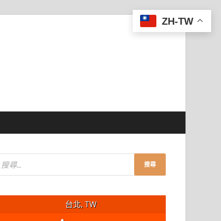
ZH-TW
台北, TW