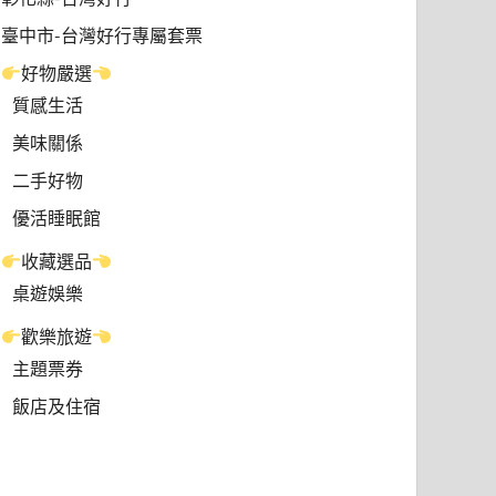
臺中市-台灣好行專屬套票
好物嚴選
質感生活
美味關係
二手好物
優活睡眠館
收藏選品
桌遊娛樂
歡樂旅遊
主題票券
飯店及住宿