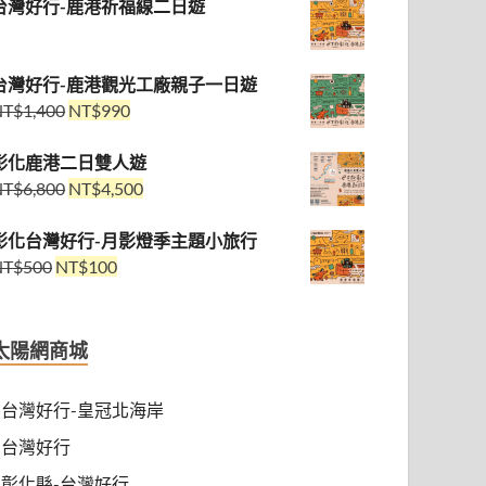
台灣好行-鹿港祈福線二日遊
台灣好行-鹿港觀光工廠親子一日遊
NT$
1,400
NT$
990
彰化鹿港二日雙人遊
NT$
6,800
NT$
4,500
彰化台灣好行-月影燈季主題小旅行
NT$
500
NT$
100
太陽網商城
台灣好行-皇冠北海岸
台灣好行
彰化縣-台灣好行