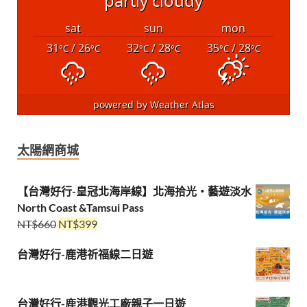
partly cloudy
sat
sun
mon
31
/ 26
32
/ 28
35
/ 28
°C
°C
°C
°C
°C
°C
powered by
Weather Atlas
太陽網商城
【台灣好行-皇冠北海岸線】北海拾光・藝遊淡水
North Coast &Tamsui Pass
NT$
660
NT$
399
台灣好行-鹿港祈福線二日遊
台灣好行-鹿港觀光工廠親子一日遊