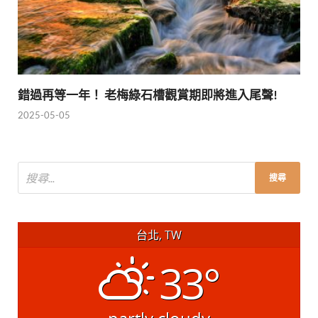
錯過再等一年！ 老梅綠石槽觀賞期即將進入尾聲!
2025-05-05
台北, TW
33°